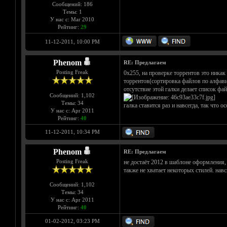
Сообщений: 186
Темы: 1
У нас с: Mar 2010
Рейтинг:
29
11-12-2011, 10:00 PM
Phenom
RE: Предлагаем
Posting Freak
0х255, на проверке торрентов это никак
торрентов(сортировка файлов по алфави
отсутствие этой галки делает список фа
Сообщений: 1,102
Темы: 34
галка ставится раз и навсегда, так что ос
У нас с: Apr 2011
Рейтинг:
40
11-12-2011, 10:34 PM
Phenom
RE: Предлагаем
Posting Freak
не достаёт 2012 в шаблоне оформления,
также не хватает некоторых стилей. навс
Сообщений: 1,102
Темы: 34
У нас с: Apr 2011
Рейтинг:
40
01-02-2012, 03:23 PM