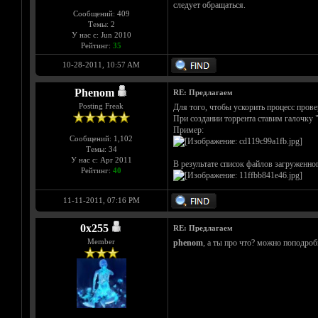
следует обращаться.
Сообщений: 409
Темы: 2
У нас с: Jun 2010
Рейтинг:
35
10-28-2011, 10:57 AM
Phenom
RE: Предлагаем
Posting Freak
Для того, чтобы ускорить процесс прове
При создании торрента ставим галочку
Пример:
Сообщений: 1,102
Темы: 34
У нас с: Apr 2011
В результате список файлов загруженног
Рейтинг:
40
11-11-2011, 07:16 PM
0х255
RE: Предлагаем
Member
phenom
, а ты про что? можно поподроб