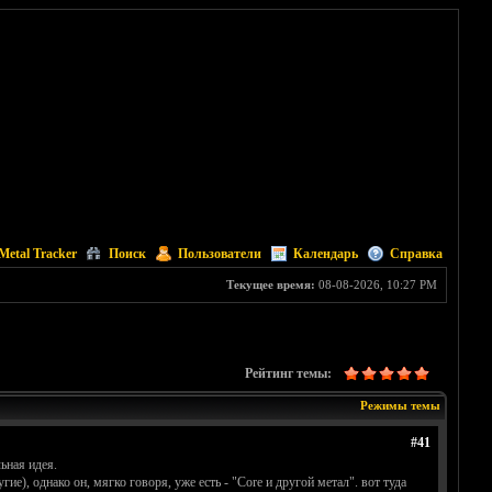
Metal Tracker
Поиск
Пользователи
Календарь
Справка
Текущее время:
08-08-2026, 10:27 PM
Рейтинг темы:
Режимы темы
#41
ьная идея.
е), однако он, мягко говоря, уже есть - "Core и другой метал". вот туда