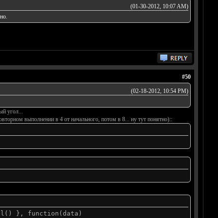
(01-30-2012, 10:07 AM)
но.
#50
(02-18-2012, 10:54 PM)
й угол...
овторном выполнении в 4 от начального, потом в 8... ну тут понятно)::
al() }, function(data)