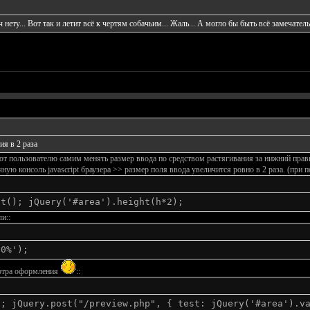
ач нету... Вот так и летит всё к чертям собачьим... Жаль... А могло бы быть всё замечатель
ния
в 2 раза
 пользователю самим менять размер ввода по средством растягивания за нижний правы
ную консоль javascript браузера >> размер поля ввода увеличится ровно в 2 раза. (при п
ht(); jQuery('#area').height(h*2);
и::
00%');
мотра оформления
::
); jQuery.post("/preview.php", { test: jQuery('#area').v