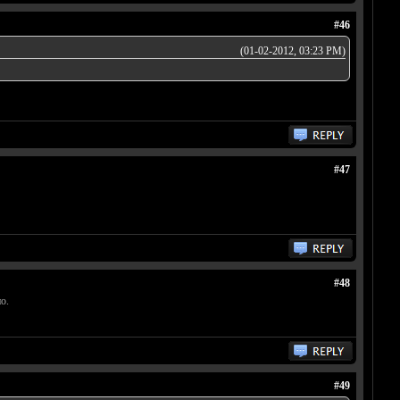
#46
(01-02-2012, 03:23 PM)
#47
#48
о.
#49