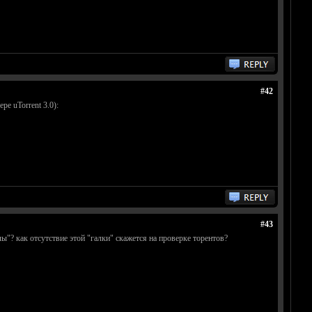
#42
е uTorrent 3.0):
#43
ы"? как отсутствие этой "галки" скажется на проверке торентов?