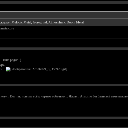
скидку: Melodic Metal, Goregrind, Atmospheric Doom Metal
e/metalcore
. типа радио..)
ере.
и...
ч нету... Вот так и летит всё к чертям собачьим... Жаль... А могло бы быть всё замечательн