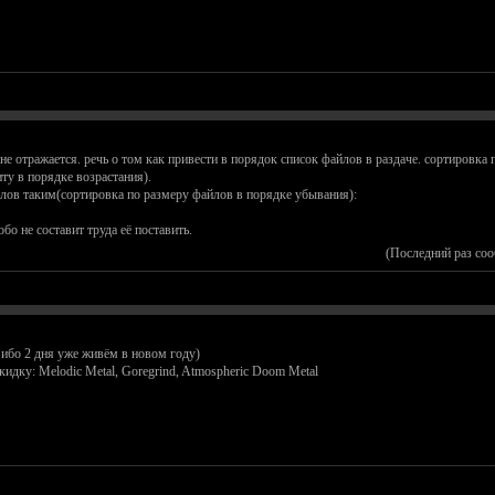
 не отражается. речь о том как привести в порядок список файлов в раздаче. сортировка
ту в порядке возрастания).
йлов таким(сортировка по размеру файлов в порядке убывания):
обо не составит труда её поставить.
(Последний раз со
 ибо 2 дня уже живём в новом году)
кидку: Melodic Metal, Goregrind, Atmospheric Doom Metal