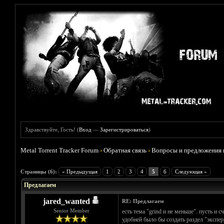
Здравствуйте, Гость! (
Вход
—
Зарегистрироваться
)
Metal Torrent Tracker Forum
›
Обратная связь
›
Вопросы и предложения 
Голосов: 1 - Средняя оценка: 5
1
2
3
4
5
Страницы (6):
« Предыдущая
1
2
3
4
5
6
Следующая »
Предлагаем
jared_wanted
RE: Предлагаем
Senior Member
есть тема "grind и не меньше". пусть и
удобней было бы создать раздел "экспери