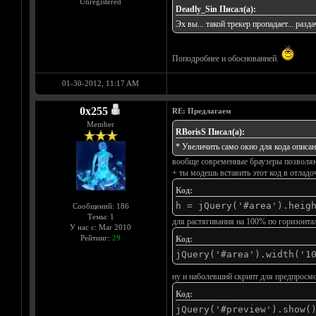
Unregistered
Deadly_Sin Писал(а):
Эх вы... такой трекер пропадает... разд
Поподробнее и обоснованней.
01-30-2012, 11:17 AM
0х255
RE: Предлагаем
Member
RBorisS Писал(а):
*
Увеличить само окно для кода описа
вообще современные браузеры позволяют
+ ты модешь вставить этот код в отладоч
Код:
h = jQuery('#area').heig
Сообщений: 186
Темы: 1
для растягивания на 100% по горизонтал
У нас с: Mar 2010
Рейтинг:
29
Код:
jQuery('#area').width('1
ну и наболевший скрипт для предпрос
Код:
jQuery('#preview').show(