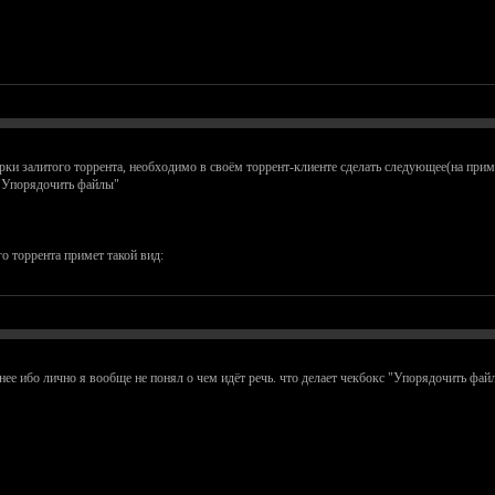
рки залитого торрента, необходимо в своём торрент-клиенте сделать следующее(на пример
 "Упорядочить файлы"
о торрента примет такой вид:
нее ибо лично я вообще не понял о чем идёт речь. что делает чекбокс "Упорядочить файл