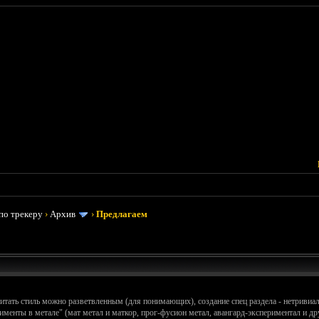
по трекеру
›
Архив
›
Предлагаем
 считать стиль можно разветвленным (для понимающих), создание спец раздела - нетривиал
менты в метале" (мат метал и маткор, прог-фусион метал, авангард-экспериментал и други