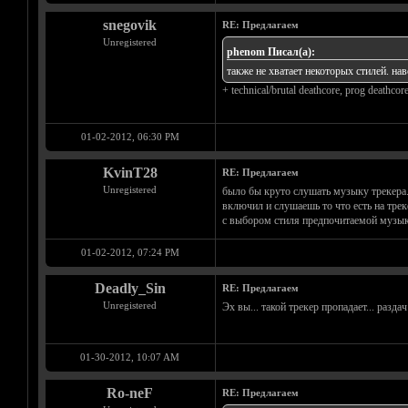
snegovik
RE: Предлагаем
Unregistered
phenom Писал(а):
также не хватает некоторых стилей. нав
+ technical/brutal deathcore, prog deathcor
01-02-2012, 06:30 PM
KvinT28
RE: Предлагаем
Unregistered
было бы круто слушать музыку трекера..
включил и слушаешь то что есть на трек
с выбором стиля предпочитаемой музык
01-02-2012, 07:24 PM
Deadly_Sin
RE: Предлагаем
Unregistered
Эх вы... такой трекер пропадает... разда
01-30-2012, 10:07 AM
Ro-neF
RE: Предлагаем