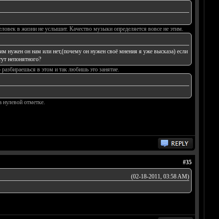
еловек в жизни не услышит. Качество музыки определяется вовсе не этим.
шим нужен он нам или нет,(почему он нужен своё мнения я уже высказа) если
 тут непонятного?
разбираешься в этом и так любишь это занятие.
 нулевой отметке.
#35
(02-18-2011, 03:58 AM)