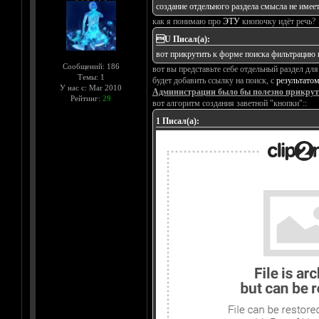
создание отдельного раздела смысла не имее
как я понимаю про
ЭТУ
кнопочку идёт речь?
U Писал(а):
вот прикрутить к форме поиска фильтрацию п
Сообщений: 186
вот вы представьте себе отдельный раздел для
Темы: 1
будет добавить ссылку на поиск, с
результато
У нас с: Mar 2010
Администрации было бы полезно прикрути
Рейтинг:
29
вот алгоритм создания заветной "кнопки"::
1 Писал(а):