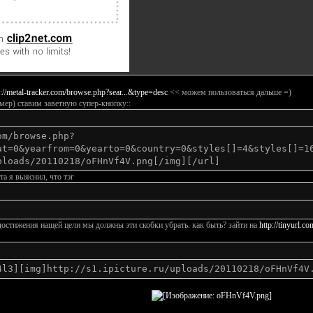
p://metal-tracker.com/browse.php?sear...&type=desc
<< можем пользоваться дальше =)
имер) ставим заветную супер-кнопку::
om/browse.php?
at=0&yearfrom=0&yearto=0&country=0&styles[]=4&styles[]=1
ploads/20110218/oFHnVf4V.png[/img][/url]
та я выяснил, что тэг
ля достижения нащей цели мы должны эти скобки убрать. как быть? зайти на
http://tinyurl.co
4l3][img]http://s1.ipicture.ru/uploads/20110218/oFHnVf4V