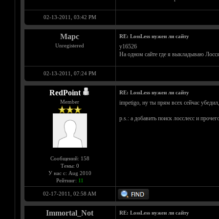
02-13-2011, 03:42 PM
Марс
RE: LossLess нужен ли сайту
Unregistered
y16526
На одном сайте где я выкладываю Лосся
02-13-2011, 07:24 PM
RedPoint
RE: LossLess нужен ли сайту
Member
impetigo, ну ты прям всех сейчас убедил,
p.s.: а добавить поиск лосслесс и проче
Сообщений: 158
Темы: 0
У нас с: Aug 2010
Рейтинг:
11
02-17-2011, 02:58 AM
Immortal_Not
RE: LossLess нужен ли сайту