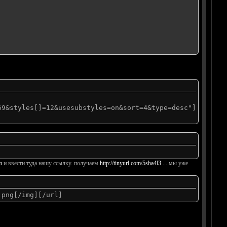
69&styles[]=12&usesubstyles=on&sort=4&type=desc"]
m
и ввести туда нашу ссылку. получаем
http://tinyurl.com/5sha4l3
.... мы уже
.png[/img][/url]