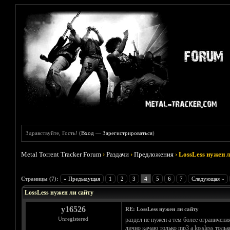
Здравствуйте, Гость! (
Вход
—
Зарегистрироваться
)
Metal Torrent Tracker Forum
›
Раздачи
›
Предложения
›
LossLess нужен л
Голосов: 1 - Средняя оценка: 4
1
2
3
4
5
Страницы (7):
« Предыдущая
1
2
3
4
5
6
7
Следующая »
LossLess нужен ли сайту
y16526
RE: LossLess нужен ли сайту
Unregistered
раздел не нужен а тем более ограничения
лично качаю только mp3 а lossless толь