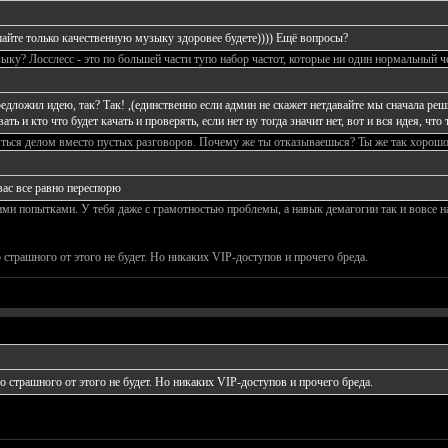
шайте только качественную музыку здоровее будете)))) Ещё вопросы?
ку? Лосслесс - это по большей части тупо набор частот, которые ни один нормальный ч
редложил идею, так? Так! ,(единственно если админ не скажет нетдавайте мы сначала ре
ать и кто что будет качать и проверять, если нет ну тогда значит нет, вот и вся идея, что
ться делом вместо пустых разговоров. Почему же ты отказываешься? Ты же так хорошо 
вас все равно переспорю
ми попытками. У тебя даже с грамотностью проблемы, а навык демагогии так и вовсе на
 страшного от этого не будет. Но никаких VIP-доступов и прочего бреда.
о страшного от этого не будет. Но никаких VIP-доступов и прочего бреда.