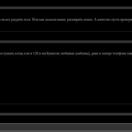
на все раздачи лося. Или как сказали выше, расширить поиск. А качество пусть провер
ослушать хотца а не в 128 в мп3(многие любимые альбомы), даже в плеере телефона такой