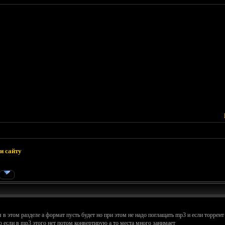
и сайту
 в этом разделе а формат пусть будет но при этом не надо поглащать mp3 и если торрент
ко если в mp3 этого нет потом конвертирую а то места много занимает