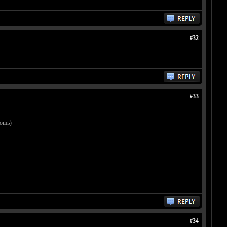
#32
#33
кошь)
#34