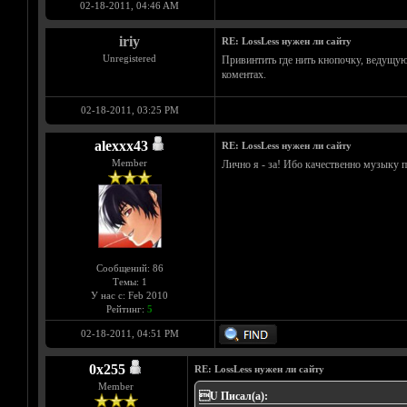
02-18-2011, 04:46 AM
iriy
RE: LossLess нужен ли сайту
Unregistered
Привинтить где нить кнопочку, ведущую 
коментах.
02-18-2011, 03:25 PM
alexxx43
RE: LossLess нужен ли сайту
Member
Лично я - за! Ибо качественно музыку п
Сообщений: 86
Темы: 1
У нас с: Feb 2010
Рейтинг:
5
02-18-2011, 04:51 PM
0х255
RE: LossLess нужен ли сайту
Member
U Писал(а):