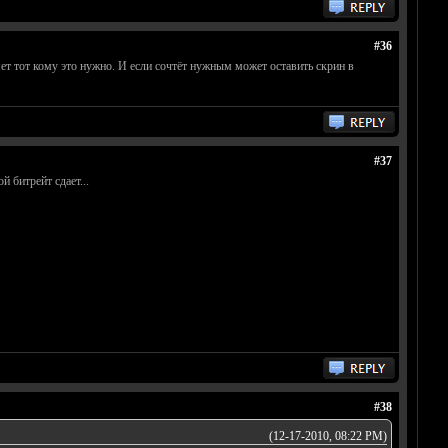
#36
яет тот кому это нужно. И если сочтёт нужным может оставить скрин в
#37
 битрейт сдает...
#38
(12-17-2010, 08:22 PM)