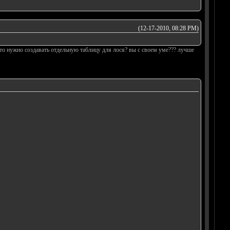
(12-17-2010, 08:28 PM)
что нужно создавать отдельную таблицу для лося? вы с своем уме??? лучше