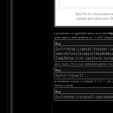
в результате а в адресной строке получаем
htt
далее идем в свой профиль и в "о себе" (напр
Код:
[url="http://metal-tracker.c
search=lossless&incldead=0&c
[img]http://s1.ipicture.ru/u
сразу скажу, что в ходе написания данного пос
Код:
[url=""][/url]
не понимает ссылки со знаками '[' и ']' => д
близки к концу.
Код:
[url=http://tinyurl.com/5sha