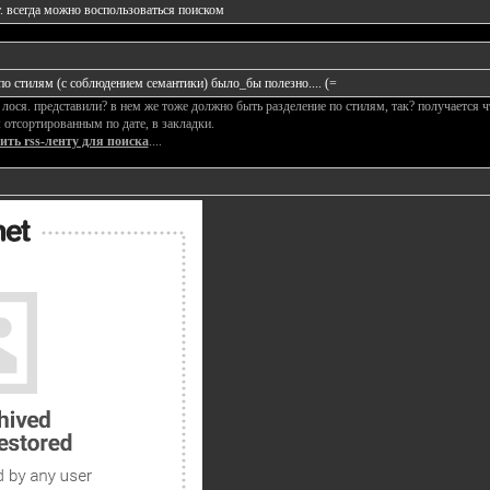
т. всегда можно воспользоваться
поиском
о стилям (с соблюдением семантики) было_бы полезно.... (=
 лося. представили? в нем же тоже должно быть разделение по стилям, так? получается 
м
отсортированным по дате, в закладки.
ть rss-ленту для поиска
....