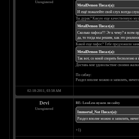
Unregistered
MetalDemon Писал(а):
И ещё пожалейте свой слух всегда слу
Ты дурак? Какую еще качественную музы
MetalDemon Писал(а):
Сколько пафоса!!! Эт к чему? я всем п
да, то тогда мы решим, как это реализов
Какой еще пафос? Тебе предложили заня
MetalDemon Писал(а):
Так вот, со мной спорить бесполезно я 
Доставь мне удовольствие своими жалки
По сабжу:
Раздел вполне можно и запилить, ничего
02-18-2011, 03:58 AM
Devi
RE: LossLess нужен ли сайту
Unregistered
Immortal_Not Писал(а):
Раздел вполне можно и запилить, ничег
+1)