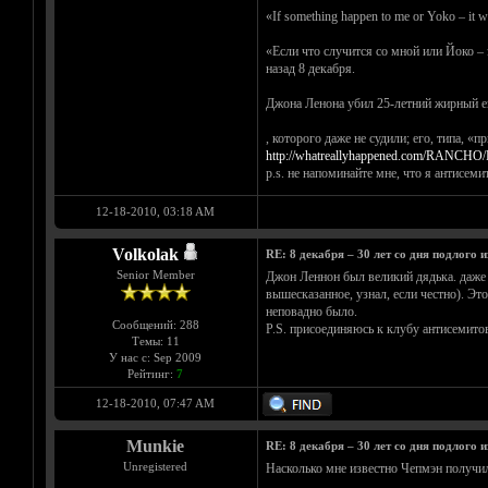
«If something happen to me or Yoko – it w
«Если что случится со мной или Йоко – 
назад 8 декабря.
Джона Ленона убил 25-летний жирный 
, которого даже не судили; его, типа, 
http://whatreallyhappened.com/RANCHO/
p.s. не напоминайте мне, что я антисемит.
12-18-2010, 03:18 AM
Volkolak
RE: 8 декабря – 30 лет со дня подлого 
Senior Member
Джон Леннон был великий дядька. даже 
вышесказанное, узнал, если честно). Э
неповадно было.
Сообщений: 288
P.S. присоединяюсь к клубу антисемито
Темы: 11
У нас с: Sep 2009
Рейтинг:
7
12-18-2010, 07:47 AM
Munkie
RE: 8 декабря – 30 лет со дня подлого 
Unregistered
Насколько мне известно Чепмэн получил