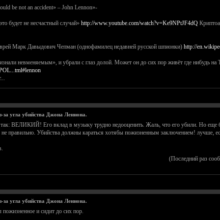
ould be not an accident» – John Lennon»-
это будет не несчастный случай»
http://www.youtube.com/watch?v=Ke9NPtJF4dQ
Криптоал
еврей Марк Давыдович Чепман (однофамилец недавней русской шпионки)
http://en.wiki
«признали невменяемым», и убрали с глаз долой. Может он до сих пор живёт где нибудь н
POL...tml#lennon
..
из-за угла убийства Джона Леннона.
так: ВЕЛИКИЙ! Его вклад в музыку трудно недооценить. Жаль, что его убили. Но еще бо
то не правильно. Убийства должны караться хотябы пожизненным заключением! лучше, е
в.
(Последний раз соо
из-за угла убийства Джона Леннона.
 пожизненное и сидит до сих пор.