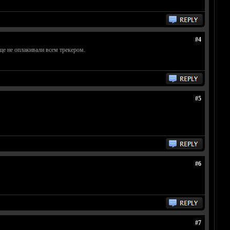
#4
е не оплакивали всем трекером.
#5
#6
#7