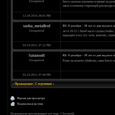
Unregistered
битлз оказали огромное влияние на разв
закат и попытки стареющей рокзвезды о
12-18-2010, 06:01 PM
sasha_metallrof
RE: 8 декабря – 30 лет со дня подлого 
Unregistered
лет в 10-12 с батей часто слушал beatle
надоедает и все тут. хотя, конечно, стран
03-24-2011, 07:22 PM
Satansoft
RE: 8 декабря – 30 лет со дня подлого 
Unregistered
Разве на момент убийства, сами Битлз 
03-24-2011, 07:46 PM
«
Предыдущая
|
Следующая
»
Версия для просмотра
Подписаться на тему
Пользователи просматривают эту тему: 1 Гость(ей)