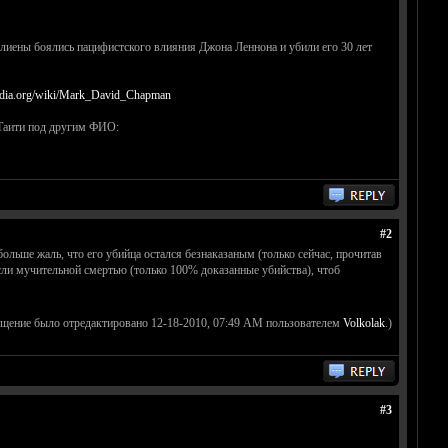
иены боялись пацифистского влияния Джона Леннона и убили его 30 лет
pedia.org/wiki/Mark_David_Chapman
а Таити под другим ФИО:
#2
льше жаль, что его убийца остался безнаказаным (только сейчас, прочитав
сли мучительной смертью (только 100% доказанные убийства), чтоб
бщение было отредактировано 12-18-2010, 07:49 AM пользователем
Volkolak
.)
#3