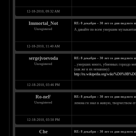
12-18-2010, 09:32 AM
Immortal_Not
RE: 8 декабря – 30 лет со дня подлого 
Unregistered
А давайте по всем умершим музыкантам
12-18-2010, 11:40 AM
sergejvoevoda
RE: 8 декабря – 30 лет со дня подлого 
Unregistered
...умерших много, убиенных гораздо мень
(как же я их ненавижу)
http://ru.wikipedia.org/wiki/%D0%9
12-18-2010, 03:46 PM
Ro-neF
RE: 8 декабря – 30 лет со дня подлого 
Unregistered
ленона гн знал в живую, творчеством его
12-18-2010, 03:50 PM
Che
RE: 8 декабря – 30 лет со дня подлого 