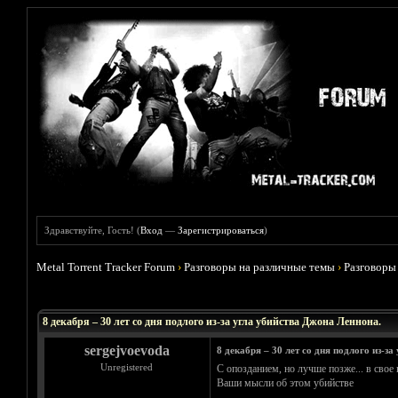
Здравствуйте, Гость! (
Вход
—
Зарегистрироваться
)
Metal Torrent Tracker Forum
›
Разговоры на различные темы
›
Разговоры
Голосов: 0 - Средняя оценка: 0
1
2
3
4
5
8 декабря – 30 лет со дня подлого из-за угла убийства Джона Леннона.
sergejvoevoda
8 декабря – 30 лет со дня подлого из-з
Unregistered
С опозданием, но лучше позже... в свое
Ваши мысли об этом убийстве