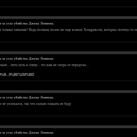
из-за угла убийства Джона Леннона.
 топики запилим! Ведь полным полно же еще всяких Хендриксов, которых почему-то ещ
из-за угла убийства Джона Леннона.
ше... пять пуль в спину - это вам не смерь от передозы...
B%D0%B...0%BE%D0%BD
из-за угла убийства Джона Леннона.
 не увлекался, так что сильно плакать не буду
из-за угла убийства Джона Леннона.