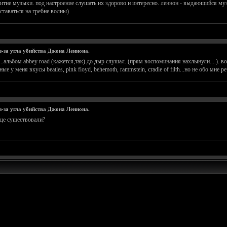
итие музыки. под настроение слушать их здорово и интересно. леннон - выдающийся муз
ставаться на гребне волны)
из-за угла убийства Джона Леннона.
s....альбом abbey road (кажется,так) до дыр слушал. (прям воспоминания нахлынули....). 
ные у меня вкусы beatles, pink floyd, behemoth, rammstein, cradle of filth...но не обо мне
из-за угла убийства Джона Леннона.
еще существовали?