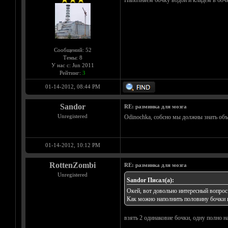
Наполняем бочку водой и кладем в бочк
Сообщений: 52
Темы: 8
У нас с: Jun 2011
Рейтинг:
3
01-14-2012, 08:44 PM
Sandor
RE: разминка для мозга
Unregistered
Odinochka, собсно мы должны знать объ
01-14-2012, 10:12 PM
RottenZombi
RE: разминка для мозга
Unregistered
Sandor Писал(а):
Окей, вот довольно интересный вопрос
Как можно наполнить половину бочки 
взять 2 одинаковие бочки, одну полно н