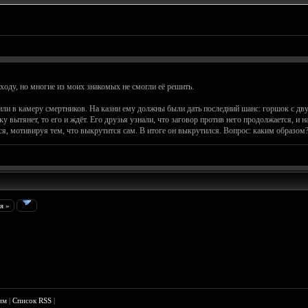
ходу, но многие из моих знакомых не смогли её решить.
дили в камеру смертников. На казни ему должны были дать последний шанс: горшок с дву
у вытянет, то его и ждёт. Его друзья узнали, что заговор против него продолжается, и 
ся, мотивируя тем, что выкрутится сам. В итоге он выкрутился. Вопрос: каким образом
я »
им
|
Список RSS
|