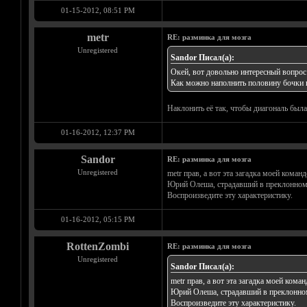
01-15-2012, 08:51 PM
metr
RE: разминка для мозга
Unregistered
Sandor Писал(а):
Окей, вот довольно интересный вопрос
Как можно наполнить половину бочки 
Наклонить её так, чтобы диагональ была
01-16-2012, 12:37 PM
Sandor
RE: разминка для мозга
Unregistered
metr прав, а вот эта загадка моей коман
Юрий Олеша, страдавший в преклонном в
Воспроизведите эту характеристику.
01-16-2012, 05:15 PM
RottenZombi
RE: разминка для мозга
Unregistered
Sandor Писал(а):
metr прав, а вот эта загадка моей кома
Юрий Олеша, страдавший в преклонном 
Воспроизведите эту характеристику.