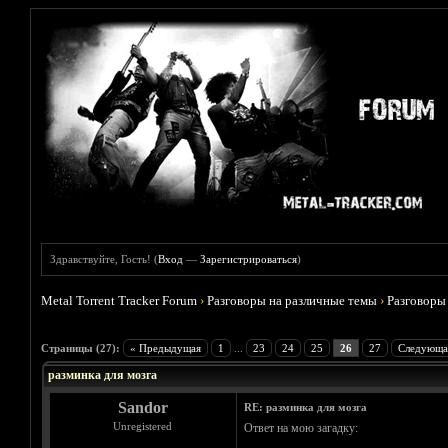
Здравствуйте, Гость! (
Вход
—
Зарегистрироваться
)
Metal Torrent Tracker Forum
›
Разговоры на различные темы
›
Разговоры
Голосов: 5 - Средняя оценка: 5
1
2
3
4
5
Страницы (27):
« Предыдущая
1
...
23
24
25
26
27
Следующа
разминка для мозга
Sandor
RE: разминка для мозга
Unregistered
Ответ на мою загадку: