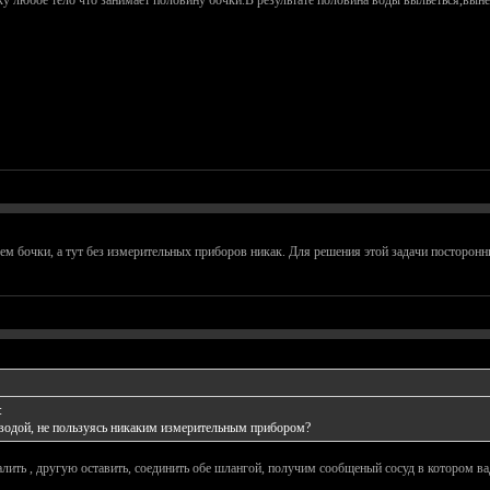
у любое тело что занимает половину бочки.В результате половина воды выльеться,вынем
ем бочки, а тут без измерительных приборов никак. Для решения этой задачи посторон
:
водой, не пользуясь никаким измерительным прибором?
алить , другую оставить, соединить обе шлангой, получим сообщеный сосуд в котором ва