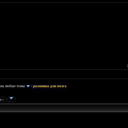
 на любые темы
›
разминка для мозга
я »