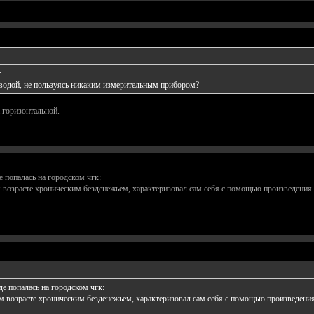
:
водой, не пользуясь никаким измерительным прибором?
 горизонтальной.
де попалась на городском чгк:
озрасте хроническим безденежьем, характеризовал сам себя с помощью произведения но
нде попалась на городском чгк:
возрасте хроническим безденежьем, характеризовал сам себя с помощью произведения н