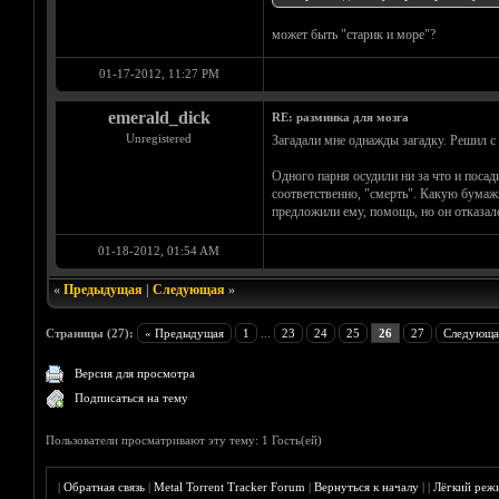
может быть "старик и море"?
01-17-2012, 11:27 PM
emerald_dick
RE: разминка для мозга
Unregistered
Загадали мне однажды загадку. Решил с 
Одного парня осудили ни за что и поса
соответственно, "смерть". Какую бумажк
предложили ему, помощь, но он отказал
01-18-2012, 01:54 AM
«
Предыдущая
|
Следующая
»
Страницы (27):
« Предыдущая
1
...
23
24
25
26
27
Следующа
Версия для просмотра
Подписаться на тему
Пользователи просматривают эту тему: 1 Гость(ей)
|
Обратная связь
|
Metal Torrent Tracker Forum
|
Вернуться к началу
|
|
Лёгкий реж