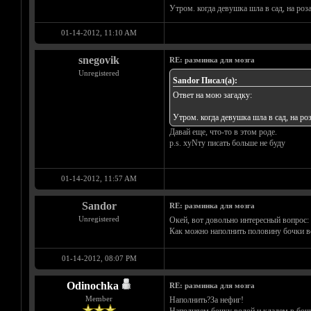
Утром. когда девушка шла в сад, на роза
01-14-2012, 11:10 AM
snegovik
RE: разминка для мозга
Unregistered
Sandor Писал(а):
Ответ на мою загадку:
Утром. когда девушка шла в сад, на роз
Давай еще, что-то в этом роде.
p.s. хуNту писать больше не буду
01-14-2012, 11:57 AM
Sandor
RE: разминка для мозга
Unregistered
Окей, вот довольно интересный вопрос:
Как можно наполнить половину бочки в
01-14-2012, 08:07 PM
Odinochka
RE: разминка для мозга
Member
Наполнить?За нефиг!