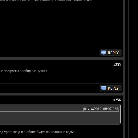
аем тело и у нас есть наполовину заполненая водой бочка.
#255
ние предметы вообще не нужны.
#256
(01-14-2012, 08:07 PM)
да уровняеца и в обоих будет по половине вады