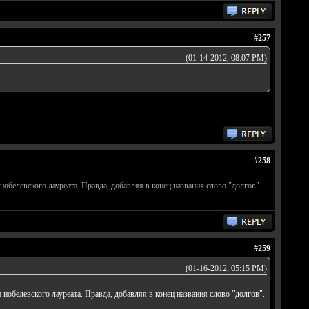
#257
(01-14-2012, 08:07 PM)
#258
белевского лауреата. Правда, добавляя в конец названия слово "долгов".
#259
(01-16-2012, 05:15 PM)
обелевского лауреата. Правда, добавляя в конец названия слово "долгов".