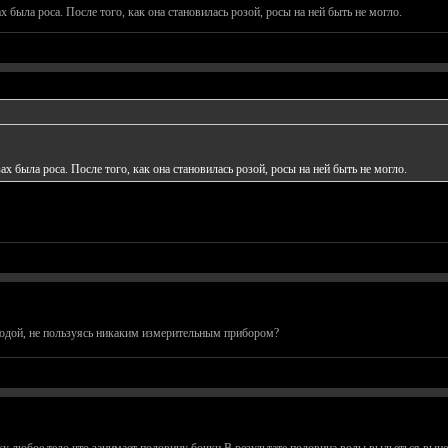
х была роса. После того, как она становилась розой, росы на ней быть не могло.
ах была роса. После того, как она становилась розой, росы на ней быть не могло.
одой, не пользуясь никаким измерительным прибором?