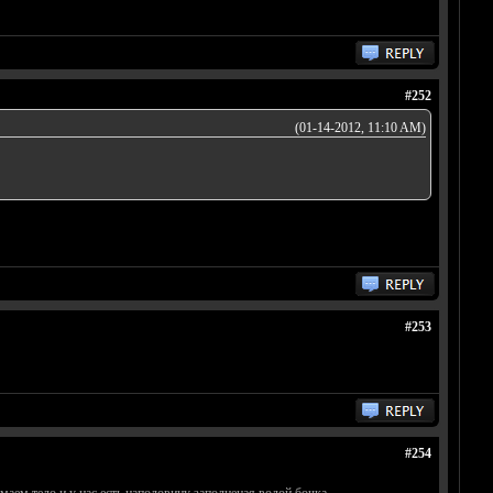
#252
(01-14-2012, 11:10 AM)
#253
#254