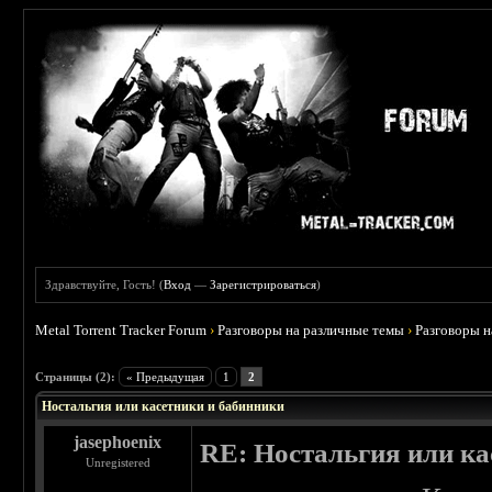
Здравствуйте, Гость! (
Вход
—
Зарегистрироваться
)
Metal Torrent Tracker Forum
›
Разговоры на различные темы
›
Разговоры 
 0
Страницы (2):
« Предыдущая
1
2
Ностальгия или касетники и бабинники
jasephoenix
RE: Ностальгия или ка
Unregistered