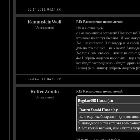
02-14-2011, 04:17 PM
RammsteinWolf
RE: Расширение полномочий
Unregistered
Ну и я отпишусь...
с 1-м вариантом согласен! Полностью! Та
кто тоже часто тут бывают! И как могут 
2-е... не согласен! Я аплоадер и на сво
думаю это лишнее... не к чему! Аплоадер
3-е тут я сомневаюсь... лучше не стоит д
4-е Набрать модеров побольше... идея хо
всё будет распределено и будет царить 
Вывод (мой лично): набрать модеров (кол-
02-14-2011, 04:18 PM
RottenZombi
RE: Расширение полномочий
Unregistered
Bogdan098 Писал(а):
RottenZombi Писал(а):
Есть еще такой вариант - дать возможн
У аплоадеров и так есть эта возможнос
А вот третий вариант, мне кажется устр
))) незнал, аплодером небыл.