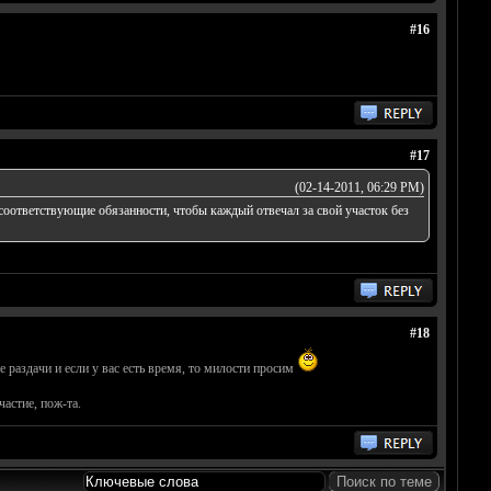
#16
#17
(02-14-2011, 06:29 PM)
оответствующие обязанности, чтобы каждый отвечал за свой участок без
#18
раздачи и если у вас есть время, то милости просим
частие, пож-та.