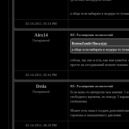
а обще если набирать в модеры то только
02-14-2011, 05:14 PM
Alex14
RE: Расширение полномочий
Unregistered
RottenZombi Писал(а):
а обще если набирать в модеры то тольк
собсна, так оно и есть, как мне кажется
просто на сегодняшний момент помимо му
02-14-2011, 05:41 PM
Deda
RE: Расширение полномочий
Unregistered
Если кому-то интересно мое мнение: 1 и
свободного времени, по поводу 3 вариан
глобализма.
Может есть смысл создать дополнительн
героизма и повышенного давления.
02-14-2011, 06:29 PM