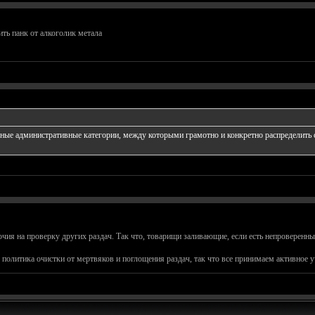
ить панк от алкоголик метала
ные административные категории, между которыми грамотно и конкретно распределить с
я на проверку других раздач. Так что, товарищи заливающие, если есть непроверенные 
я политика очистки от мертвяков и поглощения раздач, так что все принимаем активное у