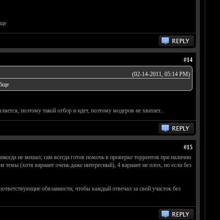
бще
#14
(02-14-2011, 05:14 PM)
обще
ется, поэтому такой отбор и идет, поэтому модеров не хватает..
#15
икогда не мешал; сам всегда готов помочь в проверке торрентов при наличии
 темы (хотя вариант очень даже интересный), 4 вариант не плох, но если без
оответствующие обязанности, чтобы каждый отвечал за свой участок без