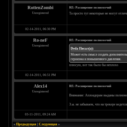
RottenZombi
RE: Расширение полномочий
Unregistered
Та просто тут некоторые не могут отлич
02-14-2011, 06:30 PM
Ro-neF
RE: Расширение полномочий
Unregistered
Deda Писал(а):
Может есть смысл создать дополнитель
героизма и повышенного давления.
плюсую, вот так было бы неплохо
02-14-2011, 06:51 PM
Alex14
RE: Расширение полномочий
Unregistered
Внимание: Аплоадерам выданы полномочи
З.ы. не забываем, что на трекере ведетс
03-11-2011, 09:24 AM
«
Предыдущая
|
Следующая
»