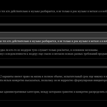
 тех кто действительно в музыке разбирается, и не только в рок музыке и метале а и во
о тех кто действительно в музыке разбирается, и не только в рок музыке и метале а и в
. едва ли кто-то из модеров тупо слушает только рок/метал, в основном меломаны.
з осведомленности к модеру еще гласно и негласно всяких разных требований предъявля
 2 варианты имеют право на жизнь в полном объеме, испытательный срок еще никому и н
та нельзя конкретно высказаться, поскольку он не корректно сформулирован инициатором
ые административные категории, между которыми грамотно и конкретно распределить с