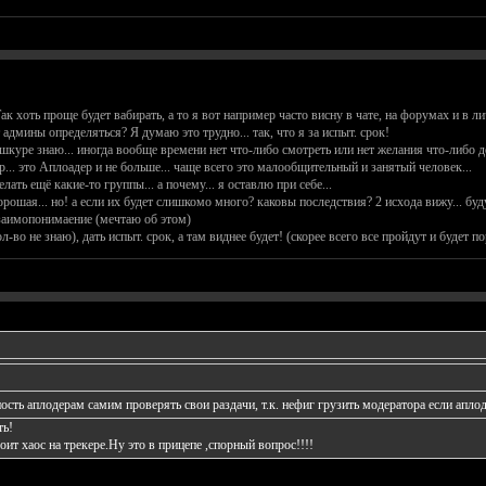
к хоть проще будет вабирать, а то я вот например часто висну в чате, на форумах и в л
админы определяться? Я думаю это трудно... так, что я за испыт. срок!
ей шкуре знаю... иногда вообще времени нет что-либо смотреть или нет желания что-либо д
... это Аплоадер и не больше... чаще всего это малообщительный и занятый человек...
елать ещё какие-то группы... а почему... я оставлю при себе...
рошая... но! а если их будет слишкомо много? каковы последствия? 2 исхода вижу... будут 
взаимопонимаение (мечтаю об этом)
во не знаю), дать испыт. срок, а там виднее будет! (скорее всего все пройдут и будет пор
ость аплодерам самим проверять свои раздачи, т.к. нефиг грузить модератора если аплод
ть!
оит хаос на трекере.Ну это в прицепе ,спорный вопрос!!!!