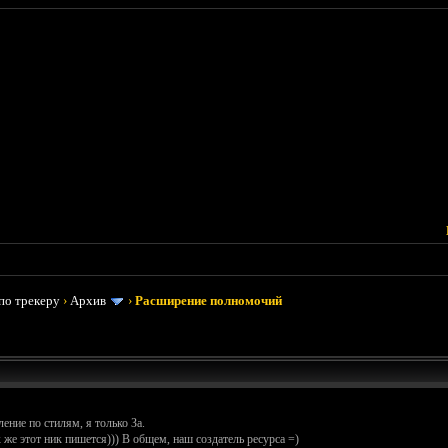
по трекеру
›
Архив
›
Расширение полномочий
ление по стилям, я только За.
 же этот ник пишется))) В общем, наш создатель ресурса =)