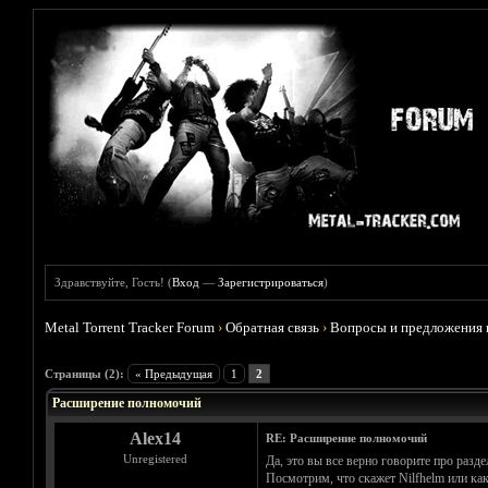
Здравствуйте, Гость! (
Вход
—
Зарегистрироваться
)
Metal Torrent Tracker Forum
›
Обратная связь
›
Вопросы и предложения 
Голосов: 0 - Средняя оценка: 0
1
2
3
4
5
Страницы (2):
« Предыдущая
1
2
Расширение полномочий
Alex14
RE: Расширение полномочий
Unregistered
Да, это вы все верно говорите про разде
Посмотрим, что скажет Nilfhelm или как