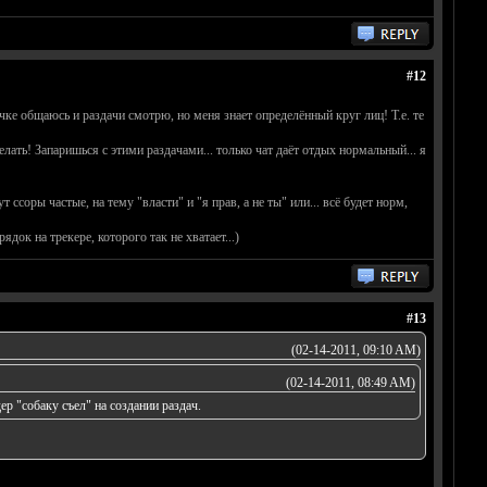
#12
ичке общаюсь и раздачи смотрю, но меня знает определённый круг лиц! Т.е. те
елать! Запаришься с этими раздачами... только чат даёт отдых нормальный... я
ссоры частые, на тему "власти" и "я прав, а не ты" или... всё будет норм,
ядок на трекере, которого так не хватает...)
#13
(02-14-2011, 09:10 AM)
(02-14-2011, 08:49 AM)
ер "собаку съел" на создании раздач.