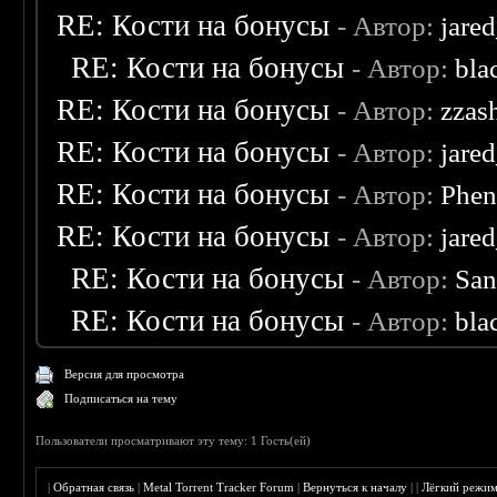
RE: Кости на бонусы
- Автор:
jare
RE: Кости на бонусы
- Автор:
bla
RE: Кости на бонусы
- Автор:
zzas
RE: Кости на бонусы
- Автор:
jare
RE: Кости на бонусы
- Автор:
Phe
RE: Кости на бонусы
- Автор:
jare
RE: Кости на бонусы
- Автор:
San
RE: Кости на бонусы
- Автор:
bla
Версия для просмотра
Подписаться на тему
Пользователи просматривают эту тему: 1 Гость(ей)
|
Обратная связь
|
Metal Torrent Tracker Forum
|
Вернуться к началу
|
|
Лёгкий режи