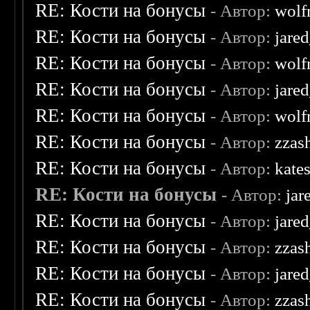
RE: Кости на бонусы
- Автор:
wol
RE: Кости на бонусы
- Автор:
jare
RE: Кости на бонусы
- Автор:
wol
RE: Кости на бонусы
- Автор:
jare
RE: Кости на бонусы
- Автор:
wol
RE: Кости на бонусы
- Автор:
zzas
RE: Кости на бонусы
- Автор:
kate
RE: Кости на бонусы
- Автор:
jar
RE: Кости на бонусы
- Автор:
jare
RE: Кости на бонусы
- Автор:
zzas
RE: Кости на бонусы
- Автор:
jare
RE: Кости на бонусы
- Автор:
zzas