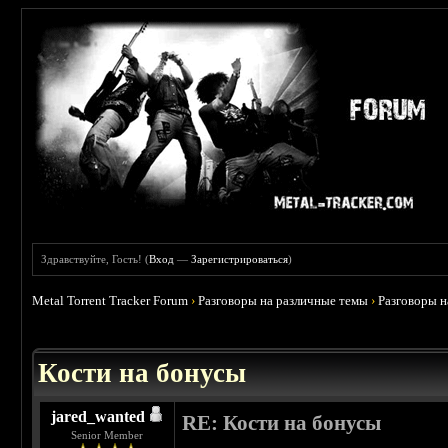
Здравствуйте, Гость! (
Вход
—
Зарегистрироваться
)
Metal Torrent Tracker Forum
›
Разговоры на различные темы
›
Разговоры 
 5
Кости на бонусы
jared_wanted
RE: Кости на бонусы
Senior Member