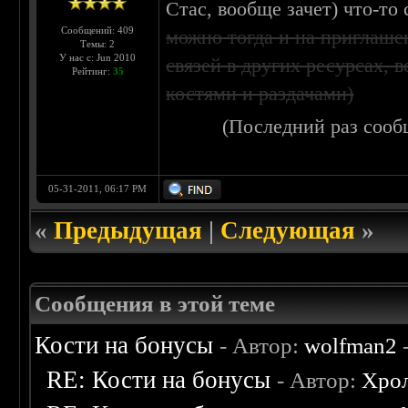
Стас, вообще зачет) что-то
Сообщений: 409
можно тогда и на приглашен
Темы: 2
У нас с: Jun 2010
связей в других ресурсах, 
Рейтинг:
35
костями и раздачами)
(Последний раз сооб
05-31-2011, 06:17 PM
«
Предыдущая
|
Следующая
»
Сообщения в этой теме
Кости на бонусы
- Автор:
wolfman2
-
RE: Кости на бонусы
- Автор:
Хро