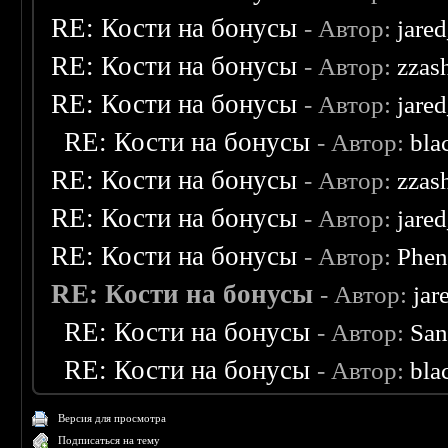
RE: Кости на бонусы
- Автор:
jare
RE: Кости на бонусы
- Автор:
zzas
RE: Кости на бонусы
- Автор:
jare
RE: Кости на бонусы
- Автор:
bla
RE: Кости на бонусы
- Автор:
zzas
RE: Кости на бонусы
- Автор:
jare
RE: Кости на бонусы
- Автор:
Phe
RE: Кости на бонусы
- Автор:
jar
RE: Кости на бонусы
- Автор:
San
RE: Кости на бонусы
- Автор:
bla
Версия для просмотра
Подписаться на тему