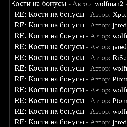
Кости на бонусы
- Автор:
wolfman2
-
RE: Кости на бонусы
- Автор:
Хро
RE: Кости на бонусы
- Автор:
jare
RE: Кости на бонусы
- Автор:
wol
RE: Кости на бонусы
- Автор:
jare
RE: Кости на бонусы
- Автор:
RiSe
RE: Кости на бонусы
- Автор:
wol
RE: Кости на бонусы
- Автор:
Ptom
RE: Кости на бонусы
- Автор:
wol
RE: Кости на бонусы
- Автор:
Ptom
RE: Кости на бонусы
- Автор:
wol
RE: Кости на бонусы
- Автор:
jare