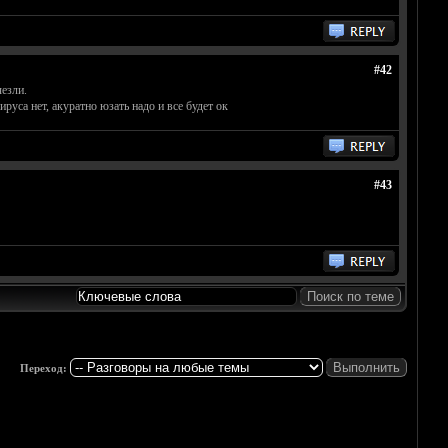
#42
чезли.
руса нет, акуратно юзать надо и все будет ок
#43
Переход: