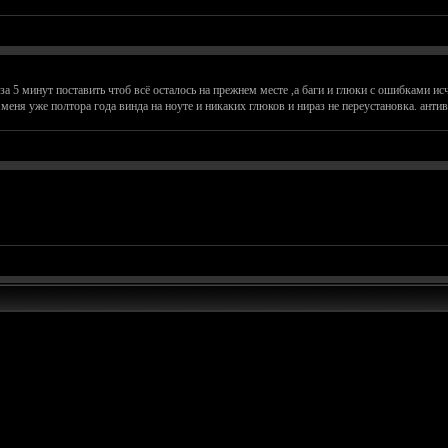
за 5 минут поставить чтоб всё осталось на прежнем месте ,а баги и глюки с ошибками ис
 меня уже полтора года винда на ноуте и никаких глюков и нираз не переустановка. антиви