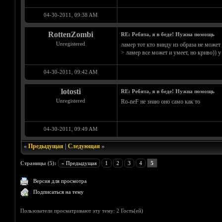
04-30-2011, 09:38 AM
RottenZombi
RE: Ребята, я в беде! Нужна помощь
Unregistered
ламер тот кто винду из образа не может 
> ламер все может и умеет, но криво)) у
04-30-2011, 09:42 AM
lotosti
RE: Ребята, я в беде! Нужна помощь
Unregistered
Ro-neF не знаю оно само как то
04-30-2011, 09:49 AM
«
Предыдущая
|
Следующая
»
Страницы (5):
« Предыдущая
1
2
3
4
5
Версия для просмотра
Подписаться на тему
Пользователи просматривают эту тему: 2 Гость(ей)