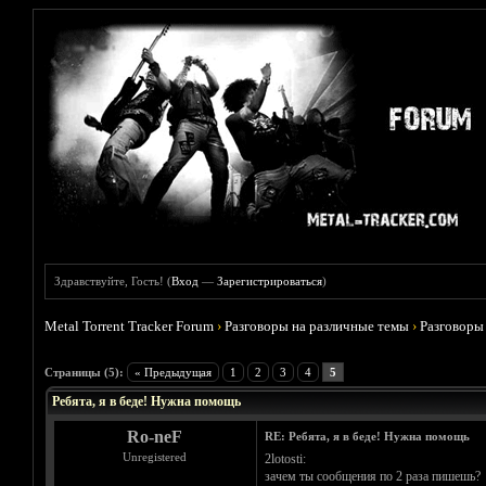
Здравствуйте, Гость! (
Вход
—
Зарегистрироваться
)
Metal Torrent Tracker Forum
›
Разговоры на различные темы
›
Разговоры
Голосов: 0 - Средняя оценка: 0
1
2
3
4
5
Страницы (5):
« Предыдущая
1
2
3
4
5
Ребята, я в беде! Нужна помощь
Ro-neF
RE: Ребята, я в беде! Нужна помощь
Unregistered
2lotosti:
зачем ты сообщения по 2 раза пишешь?