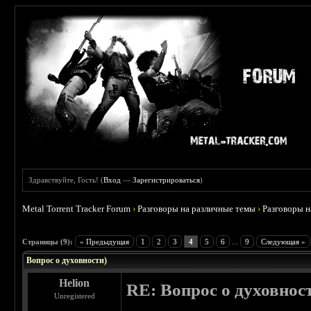
Здравствуйте, Гость! (
Вход
—
Зарегистрироваться
)
Metal Torrent Tracker Forum
›
Разговоры на различные темы
›
Разговоры 
 0
Страницы (9):
« Предыдущая
1
2
3
4
5
6
...
9
Следующая »
Вопрос о духовности)
Helion
RE: Вопрос о духовнос
Unregistered