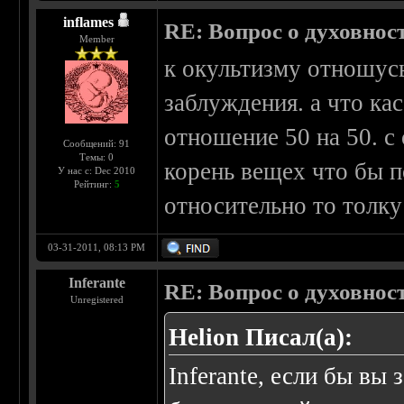
inflames
RE: Вопрос о духовнос
Member
к окультизму отношусь
заблуждения. а что ка
отношение 50 на 50. с
Сообщений: 91
Темы: 0
корень вещех что бы по
У нас с: Dec 2010
Рейтинг:
5
относительно то толку 
03-31-2011, 08:13 PM
Inferante
RE: Вопрос о духовнос
Unregistered
Helion Писал(а):
Inferante, если бы вы