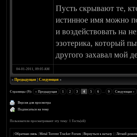
Пусть скрывают те, кто
истинное имя можно п
и воздействовать на не
эзотерика, который пы
другого захавал мой д
04-01-2011, 09:05 AM
«
Предыдущая
|
Следующая
»
Страницы (9):
« Предыдущая
1
2
3
4
5
6
...
9
Следующая »
Версия для просмотра
Подписаться на тему
Пользователи просматривают эту тему: 1 Гость(ей)
|
Обратная связь
|
Metal Torrent Tracker Forum
|
Вернуться к началу
|
|
Лёгкий режи