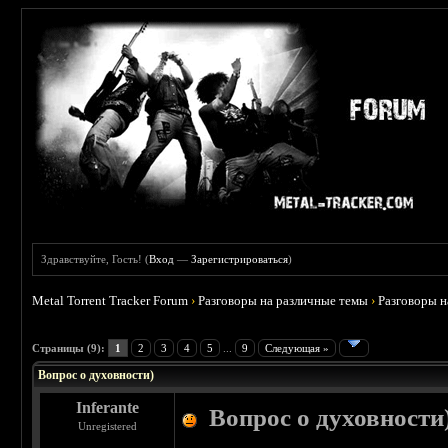
Здравствуйте, Гость! (
Вход
—
Зарегистрироваться
)
Metal Torrent Tracker Forum
›
Разговоры на различные темы
›
Разговоры 
 0
Страницы (9):
1
2
3
4
5
...
9
Следующая »
Вопрос о духовности)
Inferante
Вопрос о духовности
Unregistered