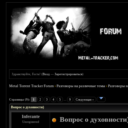
Здравствуйте, Гость! (
Вход
—
Зарегистрироваться
)
Metal Torrent Tracker Forum
›
Разговоры на различные темы
›
Разговоры 
 0
Страницы (9):
1
2
3
4
5
...
9
Следующая »
Вопрос о духовности)
Inferante
Вопрос о духовности
Unregistered