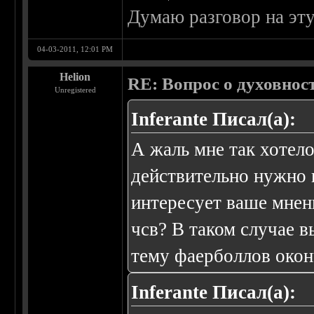
Думаю разговор на эт
04-03-2011, 12:01 PM
Helion
RE: Вопрос о духовнос
Unregistered
Inferante Писал(а):
А жаль мне так хотел
действительно нужно 
интересует ваше мнен
чсв? В таком случае в
тему фаерболлов окон
Inferante Писал(а):