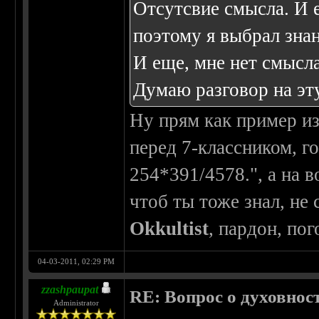
Отсутсвие смысла. И 
поэтому я выбрал знан
И еще, мне нет смысла
Думаю разговор на эт
Ну прям как пример из
перед 7-классником, г
254*391/4578.", а на в
чтоб ты тоже знал, не 
Okkultist
, пардон, по
04-03-2011, 02:29 PM
zzashpaupat
RE: Вопрос о духовнос
Administrator