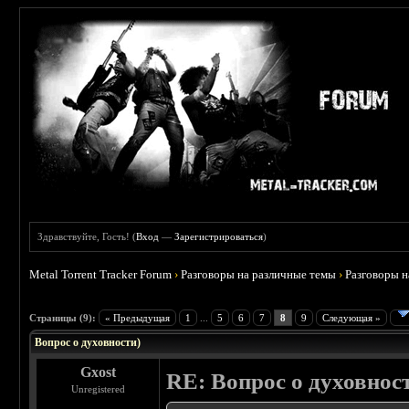
Здравствуйте, Гость! (
Вход
—
Зарегистрироваться
)
Metal Torrent Tracker Forum
›
Разговоры на различные темы
›
Разговоры 
 0
Страницы (9):
« Предыдущая
1
...
5
6
7
8
9
Следующая »
Вопрос о духовности)
Gxost
RE: Вопрос о духовнос
Unregistered