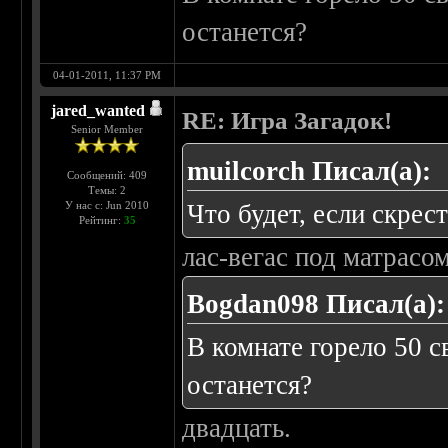
останется?
04-01-2011, 11:37 PM
jared_wanted
RE: Игра Загадок!
Senior Member
muilcorch Писал(а):
Сообщений: 409
Темы: 2
У нас с: Jun 2010
Что будет, если скрес
Рейтинг:
35
лас-вегас под матрасом
Bogdan098 Писал(а):
В комнате горело 50 с
останется?
двадцать.