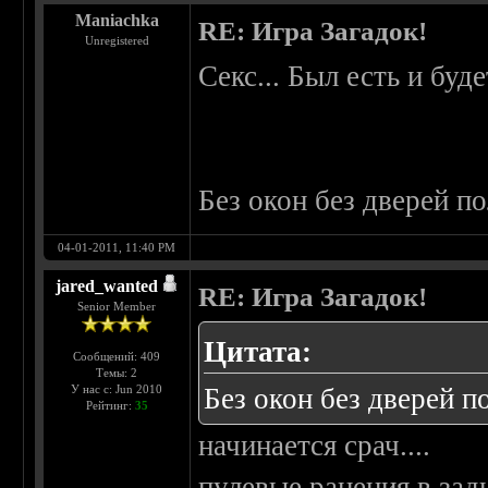
Maniachka
RE: Игра Загадок!
Unregistered
Секс... Был есть и буде
Без окон без дверей п
04-01-2011, 11:40 PM
jared_wanted
RE: Игра Загадок!
Senior Member
Цитата:
Сообщений: 409
Темы: 2
У нас с: Jun 2010
Без окон без дверей п
Рейтинг:
35
начинается срач....
пулевые ранения в зад