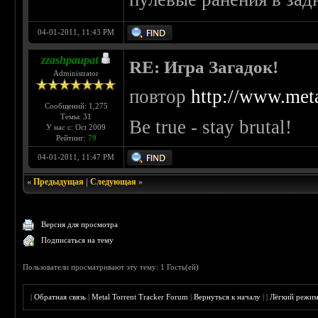
04-01-2011, 11:43 PM
zzashpaupat
RE: Игра Загадок!
Administrator
повтор
http://www.meta
Сообщений: 1,275
Темы: 31
Be true - stay brutal!
У нас с: Oct 2009
Рейтинг:
79
04-01-2011, 11:47 PM
«
Предыдущая
|
Следующая
»
Версия для просмотра
Подписаться на тему
Пользователи просматривают эту тему: 1 Гость(ей)
|
Обратная связь
|
Metal Torrent Tracker Forum
|
Вернуться к началу
|
|
Лёгкий режи