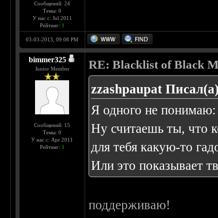
Сообщений: 24
Темы: 0
У нас с: Jul 2011
Рейтинг:
1
03-03-2013, 09:08 PM
bimmer325
RE: Blacklist of Black M
Junior Member
zzashpaupat Писал(а)
Я одного не понимаю: 
Ну считаешь ты, что к
Сообщений: 15
Темы: 0
У нас с: Apr 2011
для тебя какую-то гад
Рейтинг:
1
Или это показывает т
поддерживаю!