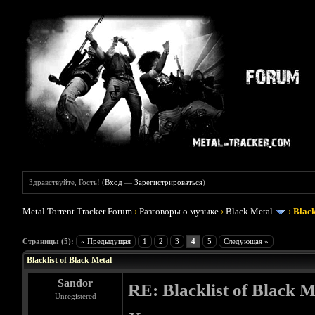
Здравствуйте, Гость! (
Вход
—
Зарегистрироваться
)
Metal Torrent Tracker Forum
›
Разговоры о музыке
›
Black Metal
›
Black
 3.8
Страницы (5):
« Предыдущая
1
2
3
4
5
Следующая »
Blacklist of Black Metal
Sandor
RE: Blacklist of Black M
Unregistered