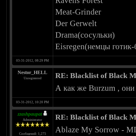
Ravens Forest
Meat-Grinder
Der Gerwelt
Drama(сосульки)
Eisregen(немцы готик-
03-31-2012, 08:29 PM
Nestor_HELL
RE: Blacklist of Black M
Unregistered
А как же Burzum , они
03-31-2012, 10:20 PM
zzashpaupat
RE: Blacklist of Black M
Administrator
Ablaze My Sorrow - 
Сообщений: 1,275