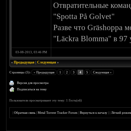
Отвратительные команд
"Spotta På Golvet"
Разве что Gräshoppa м
"Läckra Blomma" в 97 
03-08-2013, 03:46 PM
«
Предыдущая
|
Следующая
»
Страницы (5):
« Предыдущая
1
2
3
4
5
Следующая »
Версия для просмотра
Подписаться на тему
Пользователи просматривают эту тему: 1 Гость(ей)
|
Обратная связь
|
Metal Torrent Tracker Forum
|
Вернуться к началу
|
|
Лёгкий режи