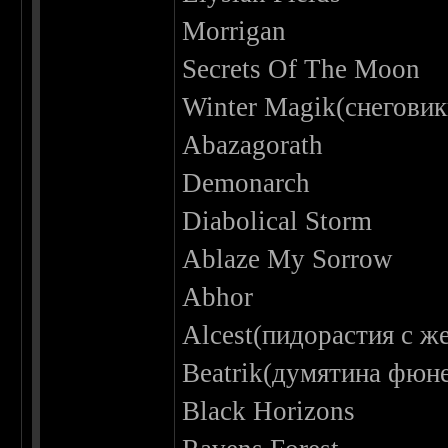
Morrigan
Secrets Of The Moon
Winter Magik(снеговик
Abazagorath
Demonarch
Diabolical Storm
Ablaze My Sorrow
Abhor
Alcest(пидорастия с ж
Beatrik(думятина фюне
Black Horizons