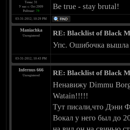
Темы: 31
Be true - stay brutal!
У нас с: Oct 2009
Рейтинг:
79
03-31-2012, 10:29 PM
Maniachka
RE: Blacklist of Black M
Unregistered
Упс. Ошибочка вышл
03-31-2012, 10:43 PM
Infernus 666
RE: Blacklist of Black M
Unregistered
Ненавижу Dimmu Borgir
Watain!!!!!
Тут писали,что Дэни 
Вокал у него был до 20
на вид он на свинью с