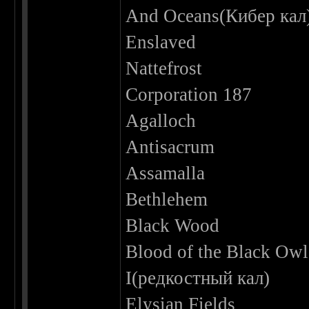
And Oceans(Кибер кал
Enslaved
Nattefrost
Corporation 187
Agalloch
Antisacrum
Assamalla
Bethlehem
Black Wood
Blood of the Black Owl
I(редкостный кал)
Elysian Fields