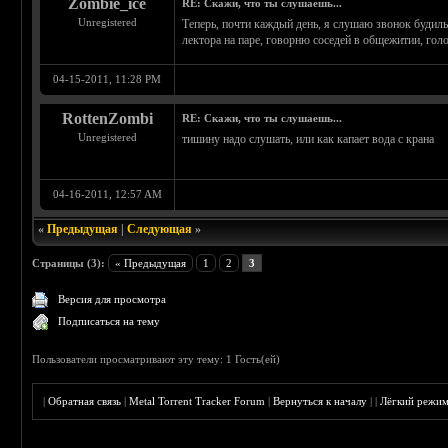
Zombie_ice
RE: Скажи, что ты слушаешь...
Unregistered
Теперь, почти каждый день, я слушаю звонок будил
лектора на паре, говорню соседей в общежитии, голо
04-15-2011, 11:28 PM
RottenZombi
RE: Скажи, что ты слушаешь...
Unregistered
тишину надо слушать, или как капает вода с крана
04-16-2011, 12:57 AM
«
Предыдущая
|
Следующая
»
Страницы (3):
« Предыдущая
1
2
3
Версия для просмотра
Подписаться на тему
Пользователи просматривают эту тему: 1 Гость(ей)
|
Обратная связь
|
Metal Torrent Tracker Forum
|
Вернуться к началу
|
|
Лёгкий режи