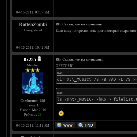
04-15-2011, 07:07 PM
RottenZombi
RE: Скажи, что ты слушаешь...
Unregistered
Если кому интересно, есть проги которьіе сохраняют 
04-15-2011, 10:42 PM
0х255
RE: Скажи, что ты слушаешь...
Member
OFFTOPIC::
Код:
dir X:\_MUSIC\ /S /B /AD /L /S >
Код:
ls /mnt/_MUSIC/ -hRo > filelist.
Сообщений: 186
Темы: 1
У нас с: Mar 2010
Рейтинг:
29
04-15-2011, 11:19 PM