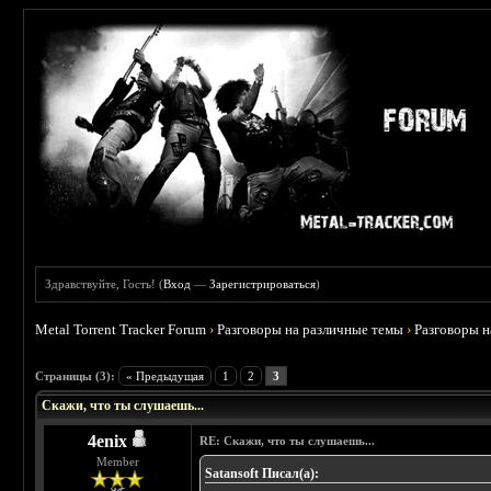
Здравствуйте, Гость! (
Вход
—
Зарегистрироваться
)
Metal Torrent Tracker Forum
›
Разговоры на различные темы
›
Разговоры 
 0
Страницы (3):
« Предыдущая
1
2
3
Скажи, что ты слушаешь...
4enix
RE: Скажи, что ты слушаешь...
Member
Satansoft Писал(а):