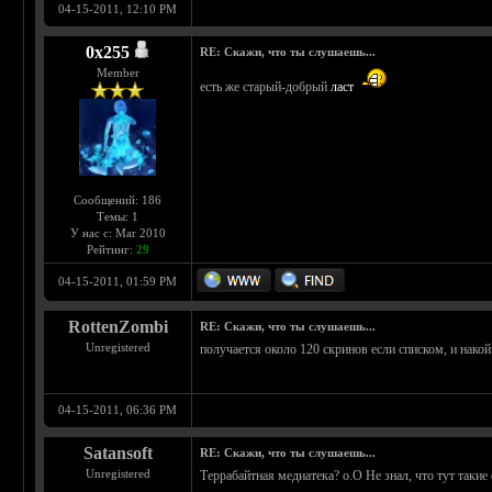
04-15-2011, 12:10 PM
0х255
RE: Скажи, что ты слушаешь...
Member
есть же старый-добрый
ласт
Сообщений: 186
Темы: 1
У нас с: Mar 2010
Рейтинг:
29
04-15-2011, 01:59 PM
RottenZombi
RE: Скажи, что ты слушаешь...
Unregistered
получается около 120 скринов если списком, и накой 
04-15-2011, 06:36 PM
Satansoft
RE: Скажи, что ты слушаешь...
Unregistered
Террабайтная медиатека? о.О Не знал, что тут такие