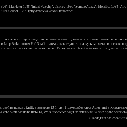
6". Mandator 1988 "Initial Velocity", Tankard 1986 "Zombie Attack", Metallica 1988 "And 
lice Cooper 1987, Триумфальная арка и понеслось...
л отечественного производителя, и сами понимаете, такого себе. помню мамка на новый
и Limp Bizkit, потом Роб Зомби, затем я нача слушать олдскульный метал и постепенно 
) ну остальное собственно не исключение. Всегда мечтал был басс-гитаристом, долгое вре
турой началось с КиШ, в возрасте 13-14 лет. Позже добавилась Ария (ещё с Кипеловым
до чего руки дотягивались) То, что в школьные годы не принимал на слух в уже более 
(Последний раз сообщени