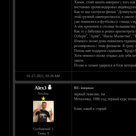
Хммм, стоит начать наверное с того как
постоянно пропагандировал индивидуальн
Как то мы смотрели фильм "Дотянуться Д
этой группой заинтересовался, в школе 
уже появились и футболка (с сэконд хэн
А тем временем в столице большинство 
Как то у бабушки я решил просмотреть 
Осборн", "Ария", "Ингве Малмстин", "Тя
Немного позже дома появились сидишки 
резонировала с этим фильмом. Я сразу з
Потом мне подарили сидишник "Крэдл Оф
Хотя немного позже открыл для себя вес
зашла.
Позже я сильно ударился в блэк которы
01-17-2021, 03:26 AM
Alex3
RE: впервые
Newbie
первый тяжеляк, хм
Металлика, 1986 год, первый курс техн
Блин, какой я старый
Сообщений: 1
Темы: 0