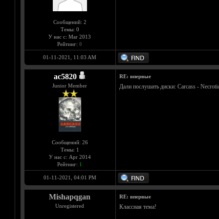
Сообщений: 2
Темы: 0
У нас с: Mar 2013
Рейтинг:
0
01-11-2021, 11:03 AM
ac5820
RE: впервые
Junior Member
Дали послушать диски: Carcass - Necrotic
Сообщений: 26
Темы: 1
У нас с: Apr 2014
Рейтинг:
1
01-11-2021, 04:01 PM
Mishapqgan
RE: впервые
Unregistered
Классная тема!