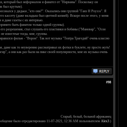
чехи, который был неформалом и фанател от "Нирваны". Поскольку он
ак был крутым).
есовался у дядьки ,"кто они?". Оказались они группой "Ганз Н Роузэз". Я
его кассету (даже вкладыш был цветной копией). Вскоре после этого, у меня
 и даже газеты с их интервью.
принято быть фанатом только одной группы).
его разрешения, стал слушать его пластинки и бобины ("Мановар", "Оззи
не известеые тогда, мне, группы.
равился фильм - "Ворон". Так вот музыка "Театра Трагедий" очень классно
 даже как то неуверенно рассматривал их фотки в буклете, ну просто жуть!
ир", а они как раз были на пике своей популярности, мне их музыка очень
#98
Старый, белый, больной африканец
ообщение было отредактировано 11-07-2021, 12:36 AM пользователем
Alex3
.)