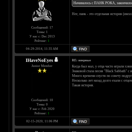
Начиналось с ПАНК РОКА, закончи
Нее, панк - это отдельная история (имхо
Сообщений: 17
Темы: 1
У нас с: Dec 2013
Рейтинг:
1
04-29-2014, 11:35 AM
IHaveNoEyes
RE: впервые
Junior Member
Когда был мал, у отца часто играли хэв
Знаковой стала песня "Black Sabbath" с 
Много времени спустя по совету подруги 
Несколько лет назад долго ехали с отцо
Такая история.
Сообщений: 10
Темы: 0
У нас с: Feb 2020
Рейтинг:
1
02-15-2020, 11:06 PM