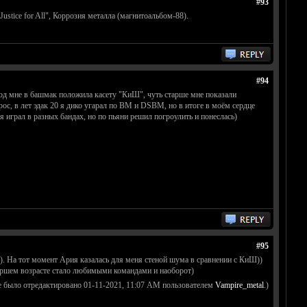
#93
Justice for All", Коррозия металла (магнитоальбом-88).
#94
 год мне в башмак положила касету "КиШ", чуть старше мне показали
рос, в лет эдак 20 я дико угарал по BM и DSBM, но в итоге в моём сердце
мя играл в разных бандах, но по пьяни решил погроулить и понеслась)
#95
). На тот момент Ария казалась для меня стеной шума в сравнении с КиШ))
старшем возрасте стало любимыми командами и наоборот)
е было отредактировано 01-11-2021, 11:07 AM пользователем
Vampire_metal
.)