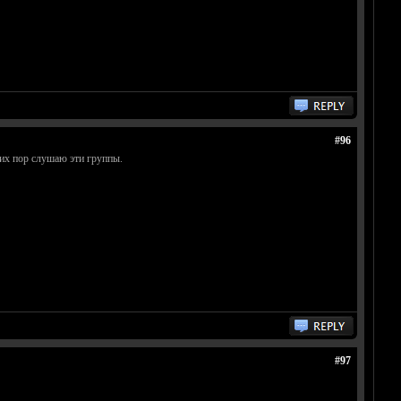
#96
 сих пор слушаю эти группы.
#97