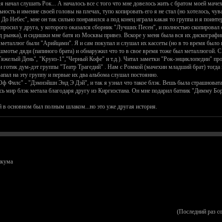
 я начал слушать Рок... А началось все с того что мне довелось жить с братом моей ма
ость и имение своей головы на плечах, тупо копировать его я не стал (но хотелось, чув
о Небес", мне он так сильно понравился а под конец играла какая то группа и я поинтер
спросил у друга, у которого оказался сборник "Лучших Песен", и полностью скопировал 
д рынка), и сидишки мне батя из Москвы привез. Вскоре у меня была вся их дискография
металлюг были "Арийцами". Я и сам покупал и слушал их кассеты (но в то время было 
шмотье дяди (папиного брата) и обнаружил что то в свое время тоже был металлюгой. С 
желый День", "Круиз-1","Черный Кофе" и т.д.). Читал заметки "Рок-энциклопедии" про 
готик дум-дэт группы "Театр Трагедий" . Нам с Ромкой (мачехин младший брат) тогда н
апал на эту группу и первые их два альбома слушал постоянно.
 Филс" - "Дэмнэйшн Энд Э Дэй", и так я узнал что такое блэк. Вешь была страшноватая,
ь мир блэк метала благодаря другу из Киргизстана. Он мне подарил батник "Димму Борг
й в основном был полным шлаком...но это уже другая история.
икума
(Последний раз с