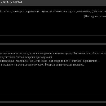
лось BLACK METAL
)... кстати, некоторые хардкорные звучат достаточно тяж. нуу, а _амальгама_ (!) бывает п
(Последний раз с
и-металлические песенки, которые направили в нужное русло. Открывал для себя рок-му
их дебютника, тогда я впервые призадумался.
послушал "Monotheist" от Celtic Frost - вот тогда-то всё и началось "официально".
м в машине, я включил свою музыку. Теперь и он на тяжеляк перешел.