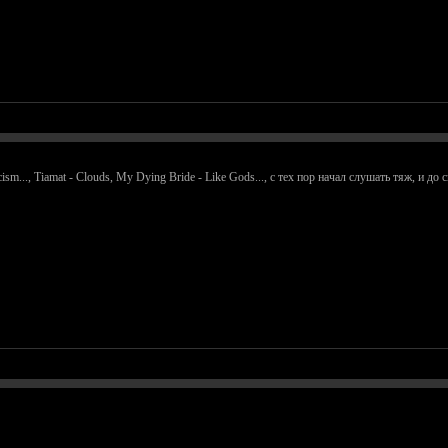
ism..., Tiamat - Clouds, My Dying Bride - Like Gods..., с тех пор начал слушать тяж, и до