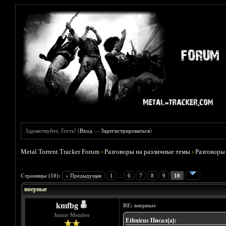
Здравствуйте, Гость! (
Вход
—
Зарегистрироваться
)
Metal Torrent Tracker Forum
›
Разговоры на различные темы
›
Разговоры
Голосов: 0 - Средняя оценка: 0
1
2
3
4
5
Страницы (10):
« Предыдущая
1
...
6
7
8
9
10
впервые
kmfbg
RE: впервые
Junior Member
Ethnicus Писал(а):