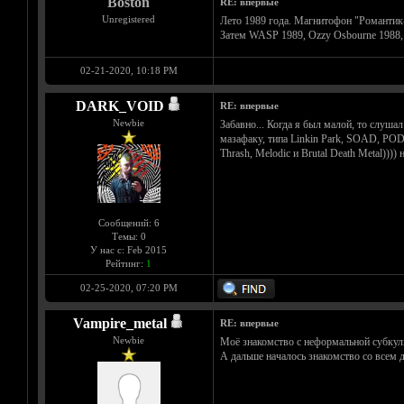
Boston
RE: впервые
Unregistered
Лето 1989 года. Магнитофон "Романтик-30
Затем WASP 1989, Ozzy Osbourne 1988, A
02-21-2020, 10:18 PM
DARK_VOID
RE: впервые
Newbie
Забавно... Когда я был малой, то слуша
мазафаку, типа Linkin Park, SOAD, POD 
Thrash, Melodic и Brutal Death Metal)))
Сообщений: 6
Темы: 0
У нас с: Feb 2015
Рейтинг:
1
02-25-2020, 07:20 PM
Vampire_metal
RE: впервые
Newbie
Моё знакомство с неформальной субкуль
А дальше началось знакомство со всем 