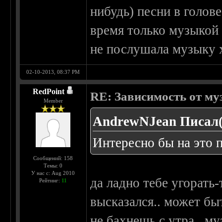
нибудь) песни в голов
время только музыкой 
не послушала музыку х
02-10-2013, 08:37 PM
RedPoint
RE: Зависимость от м
Member
AndrewNJean Писал(
Интересно бы на это п
Сообщений: 158
Темы: 0
У нас с: Aug 2010
да ладно тебе угорать
Рейтинг:
11
высказался.. может бы
не бахнешь с утра.. м