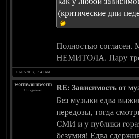
как у любой зависимо
(критические дни-неде
Полностью согласен. М
НЕМИТОЛА. Пару треко
01-07-2013, 03:41 AM
wormwormworm
RE: Зависимость от м
Unregistered
Без музыки едва выжи
передозы, тогда смотр
СМИ и у публики гора
безумия! Едва сдержив