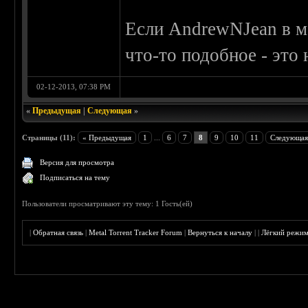
Если AndrewNJean в м
что-то подобное - это н
02-12-2013, 07:38 PM
«
Предыдущая
|
Следующая
»
Страницы (11):
« Предыдущая
1
...
6
7
8
9
10
11
Следующая
Версия для просмотра
Подписаться на тему
Пользователи просматривают эту тему: 1 Гость(ей)
|
Обратная связь
|
Metal Torrent Tracker Forum
|
Вернуться к началу
|
|
Лёгкий режи