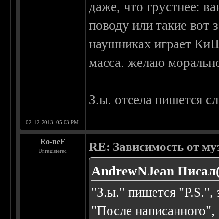
даже, что грустнее: в
поводу или такие вот 
наушниках играет КиШ 
масса. желаю морально
З.ы. отсела пишется сл
02-12-2013, 05:03 PM
Ro-neF
RE: Зависимость от м
Unregistered
AndrewNJean Писал(
"З.ы." пишется "P.S."
"После написанного", 