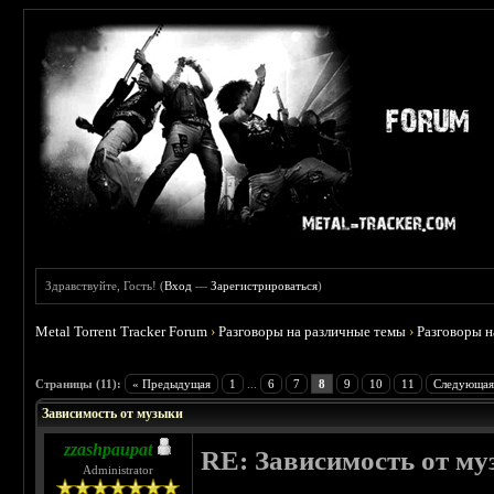
Здравствуйте, Гость! (
Вход
—
Зарегистрироваться
)
Metal Torrent Tracker Forum
›
Разговоры на различные темы
›
Разговоры 
 5
Страницы (11):
« Предыдущая
1
...
6
7
8
9
10
11
Следующая
Зависимость от музыки
zzashpaupat
RE: Зависимость от м
Administrator