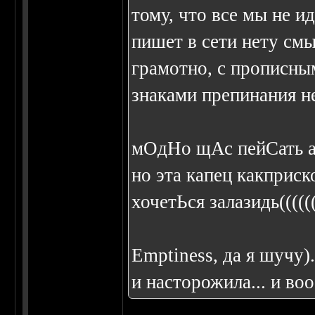
тому, что все мы не и
пишет в сети нету смы
грамотно, с прописны
знаками препинания не
мОдНо щАс пейСать а
но эта капец какприско
хочетЬся залазидь((((((((
Emptiness, да я шучу).
и насторожила... и во