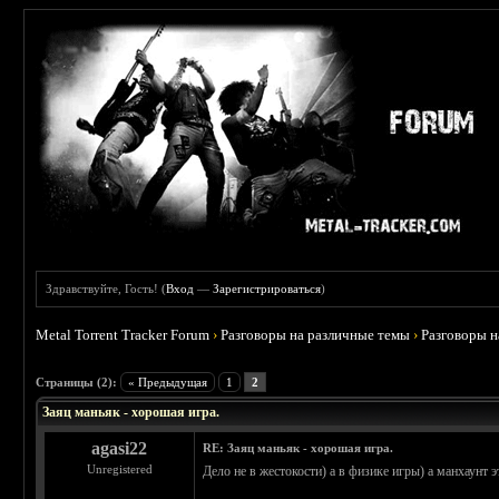
Здравствуйте, Гость! (
Вход
—
Зарегистрироваться
)
Metal Torrent Tracker Forum
›
Разговоры на различные темы
›
Разговоры 
 5
Страницы (2):
« Предыдущая
1
2
Заяц маньяк - хорошая игра.
agasi22
RE: Заяц маньяк - хорошая игра.
Unregistered
Дело не в жестокости) а в физике игры) а манхаунт э