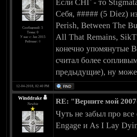
Если СНГ - то Stigmat
Себя, ##### (5 Diez) из
Perish, Between The Bu
Сообщений: 5
Темы: 0
All That Remains, SikT
У нас с: Jan 2015
Рейтинг:
0
конечно упомянутые Bul
считал более сопливы
предыдущие), ну может
12-04-2018, 02:40 PM
Winddrake
RE: "Верните мой 2007
Newbie
Чуть не забыл про все 
Engage и As I Lay Dyi