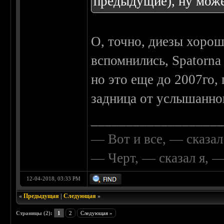
предыдущие), ну може
О, точно, диезы хорош
вспомнились, Spatorna
но это еще до 2007го, 
задница от услышанно
__________________
— Вот и все, — сказал
— Черт, — сказал я, 
12-04-2018, 03:33 PM
«
Предыдущая
|
Следующая
»
Страницы (2):
1
2
Следующая »