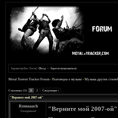
Здравствуйте, Гость! (
Вход
—
Зарегистрироваться
)
Metal Torrent Tracker Forum
›
Разговоры о музыке
›
Музыка других стиле
 0
Страницы (2):
1
2
Следующая »
"Верните мой 2007-ой"
Romaaach
"Верните мой 2007-ой"
Unregistered