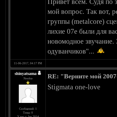
Привет всем. Судя по 
мой вопрос. Так вот, 
группы (metalcore) сц
лихие 07е были для ва
новомодное звучание. 
одуванчиков"...
11-06-2017, 04:17 PM
shinyatsama
RE: "Верните мой 2007
Newbie
Stigmata one-love
Сообщений: 1
Темы: 0
У нас с: Jan 2014