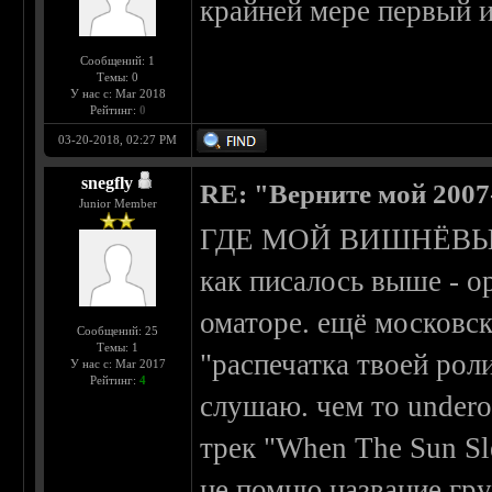
крайней мере первый и
Сообщений: 1
Темы: 0
У нас с: Mar 2018
Рейтинг:
0
03-20-2018, 02:27 PM
snegfly
RE: "Верните мой 2007
Junior Member
ГДЕ МОЙ ВИШНЁВЫЙ 
как писалось выше - о
оматоре. ещё московск
Сообщений: 25
Темы: 1
"распечатка твоей роли
У нас с: Mar 2017
Рейтинг:
4
слушаю. чем то undero
трек "When The Sun Sl
не помню название гру