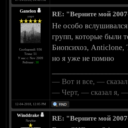
Ganelon
RE: "Верните мой 2007
упрт
Не особо вслушивался
групп, которые были т
Биопсихоз, Anticlone,
Сообщений: 936
Темы: 51
но я уже не помню
У нас с: Nov 2009
Рейтинг:
38
__________________
— Вот и все, — сказал
— Черт, — сказал я, 
12-04-2018, 12:05 PM
Winddrake
RE: "Верните мой 2007
Newbie