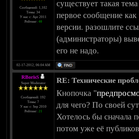
существует такая тема
Сообщений: 1,102
Темы: 34
первое сообщение как 
У нас с: Apr 2011
Рейтинг:
40
версии. разошлите ссы
(администраторы) выве
его не надо.
02-17-2012, 06:04 AM
RBorisS
RE: Технические проб
Super Moderator
Кнопочка "
предпросм
Сообщений: 192
Темы: 7
для чего? По своей сут
У нас с: Sep 2010
Рейтинг:
21
Хотелось бы сначала п
потом уже её публиков