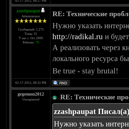
02-17-2012, 08:27 PM
zzashpaupat
RE: Технические проб
Administrator
Нужно указать интерне
Сообщений: 1,275
Темы: 31
http://radikal.ru
и будет
У нас с: Oct 2009
Рейтинг:
79
А реализовать через к
локального ресурса бы
Be true - stay brutal!
02-17-2012, 08:32 PM
gegemon2012
RE: Технические пр
Unregistered
zzashpaupat Писал(а)
Нужно указать интерне