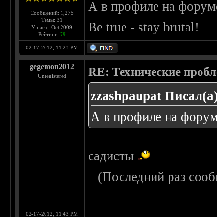
А в профиле на форуме
Сообщений: 1,275
Темы: 31
Be true - stay brutal!
У нас с: Oct 2009
Рейтинг:
79
02-17-2012, 11:23 PM
gegemon2012
RE: Технические проб
Unregistered
zzashpaupat Писал(а)
А в профиле на форум
садисты
(Последний раз сооб
02-17-2012, 11:43 PM