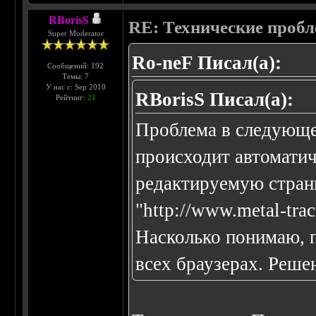
RBorisS
RE: Технические проб
Super Moderator
Ro-neF Писал(а):
Сообщений: 192
Темы: 7
У нас с: Sep 2010
RBorisS Писал(а):
Рейтинг:
21
Проблема в следующе
происходит автоматич
редактируемую страни
"http://www.metal-trac
Насколько понимаю, п
всех браузерах. Реше