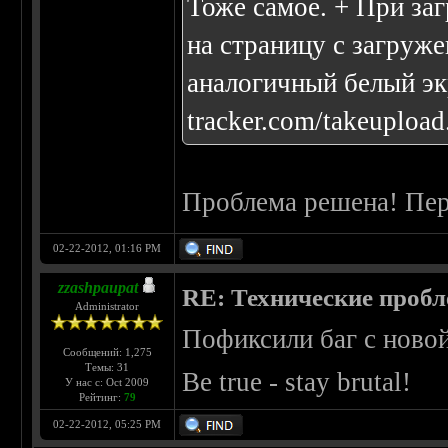
Тоже самое. + При заг
на страницу с загруж
аналогичный белый эк
tracker.com/takeupload
Проблема решена! Пер
02-22-2012, 01:16 PM
zzashpaupat
RE: Технические проб
Administrator
Пофиксили баг с новой
Сообщений: 1,275
Темы: 31
Be true - stay brutal!
У нас с: Oct 2009
Рейтинг:
79
02-22-2012, 05:25 PM