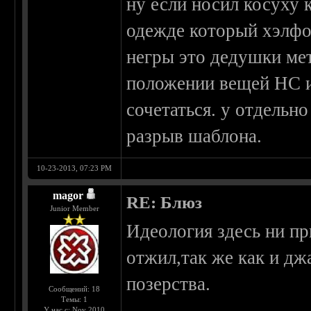
ну если носил косуху 
одежде который хэлфор
негры это дедушки мет
положении вещей НС и
сочетаться. у отдельн
разрыв шаблона.
10-23-2013, 07:23 PM
magor
RE: Блюз
Junior Member
Идеология здесь ни пр
отжил,так же как и дж
позерства.
Сообщений: 18
Темы: 1
У нас с: Nov 2010