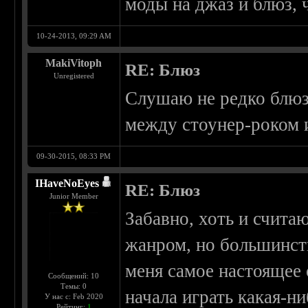
моды на джаз и блюз, ч
10-24-2013, 09:29 AM
MakiVitoph
RE: Блюз
Unregistered
Слушаю не редко блюз,
между стоунер-роком 
09-30-2015, 08:33 PM
IHaveNoEyes
RE: Блюз
Junior Member
Забавно, хоть и счит
жанром, но большинст
меня самое настоящее 
Сообщений: 10
Темы: 0
начала играть какая-н
У нас с: Feb 2020
Рейтинг:
1