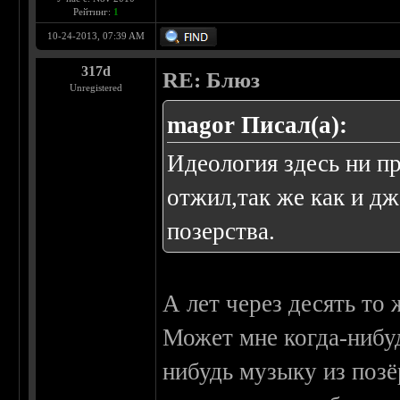
Рейтинг:
1
10-24-2013, 07:39 AM
317d
RE: Блюз
Unregistered
magor Писал(а):
Идеология здесь ни п
отжил,так же как и д
позерства.
А лет через десять то 
Может мне когда-нибуд
нибудь музыку из позё