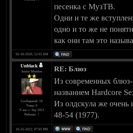
песенка с МузТВ.
Одни и те же вступлен
одно и то же не понят
как они там это назыв
02-16-2020, 12:01 AM
Unblack
RE: Блюз
Junior Member
Из современных блюз-
названием Hardcore Se
Сообщений: 16
Из олдскула же очень н
Темы: 0
У нас с: Sep 2021
48-54 (1977).
Рейтинг:
1
10-25-2022, 07:05 PM