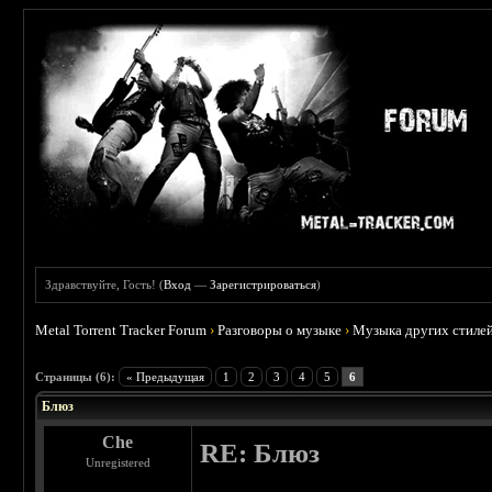
Здравствуйте, Гость! (
Вход
—
Зарегистрироваться
)
Metal Torrent Tracker Forum
›
Разговоры о музыке
›
Музыка других стиле
 3
Страницы (6):
« Предыдущая
1
2
3
4
5
6
Блюз
Che
RE: Блюз
Unregistered