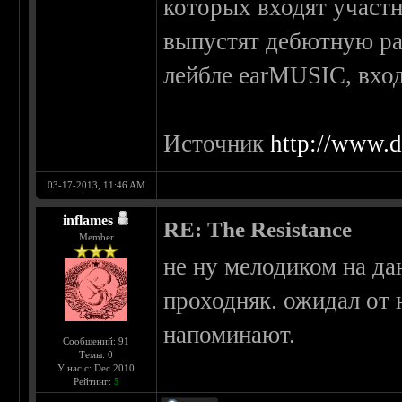
которых входят участн
выпустят дебютную раб
лейбле earMUSIC, вхо
Источник
http://www.d
03-17-2013, 11:46 AM
inflames
RE: The Resistance
Member
не ну мелодиком на дан
проходняк. ожидал от 
напоминают.
Сообщений: 91
Темы: 0
У нас с: Dec 2010
Рейтинг:
5