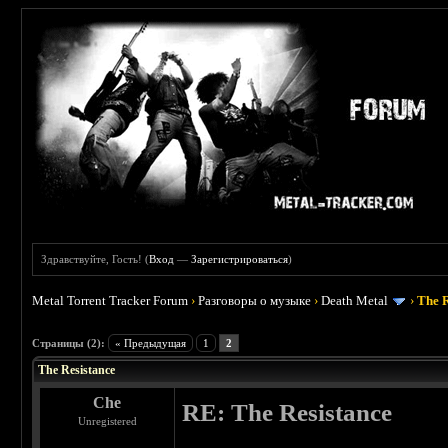
Здравствуйте, Гость! (
Вход
—
Зарегистрироваться
)
Metal Torrent Tracker Forum
›
Разговоры о музыке
›
Death Metal
›
The R
 0
Страницы (2):
« Предыдущая
1
2
The Resistance
Che
RE: The Resistance
Unregistered