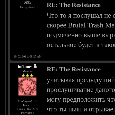
Sj95
RE: The Resistance
Unregistered
Что то я послушал не 
скорее Brutal Trash Me
подмеченно выше выраз
остальное будет в тако
10-02-2011, 09:27 AM
inflames
RE: The Resistance
Member
учитывая предыдущий 
прослушивание даного 
могу предположить что
Сообщений: 91
Темы: 0
что ты пьян и отрывае
У нас с: Dec 2010
Рейтинг:
5