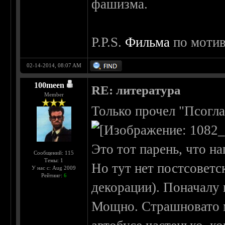
фашизма.
P.P.S.
Фильма
по мотив
02-14-2014, 08:07 AM
100meen
RE: литература
Member
Только прочел "Псогл
Это тот парень, что н
Сообщений: 115
Темы: 1
Но тут нет постсоветск
У нас с: Aug 2009
Рейтинг:
6
декорации). Поначалу
Мощно. Страшновато м