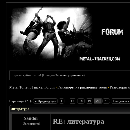
Здравствуйте, Гость! (
Вход
—
Зарегистрироваться
)
Metal Torrent Tracker Forum
›
Разговоры на различные темы
›
Разговоры 
 4.5
Страницы (21):
« Предыдущая
1
...
17
18
19
20
21
Следующая 
литература
Sandor
RE: литература
Unregistered