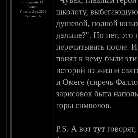
"Чувак, главный геро
Сообщений: 115
Темы: 1
школоту, выбегающую 
У нас с: Aug 2009
Рейтинг:
6
душевой, полной юных 
дальше?". Но нет, это 
перечитывать после. И
понял к чему были эти
историй из жизни свя
и Омеге (сиречь Фалло
зарисовок быта напол
горы символов.
P.S. А вот
тут
говорят,