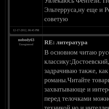
Увлекаюсь Фентези. По
Эльтерруса,ну еще и Р
советую
12-17-2012, 06:45 PM
nobody63
RE: литература
Unregistered
В основном читаю ру
классику:Достоевский,
задрачиваю также, ка
романы.Читайте товар
захватывающе и интер
перед телочками можн
техникой,но и интелл