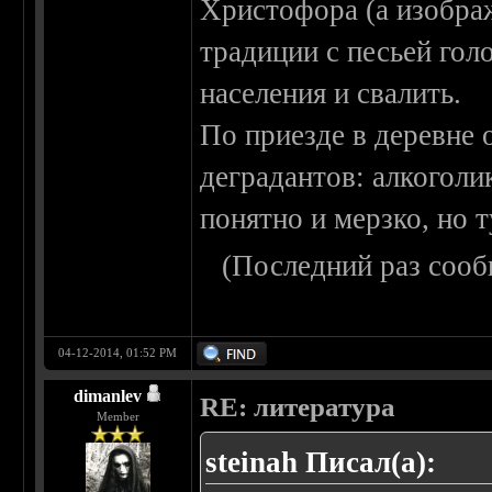
Христофора (а изобра
традиции с песьей гол
населения и свалить.
По приезде в деревне
деградантов: алкоголи
понятно и мерзко, но т
(Последний раз сооб
04-12-2014, 01:52 PM
dimanlev
RE: литература
Member
steinah Писал(а):