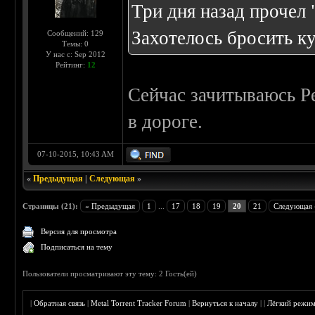
Три дня назад прочел
Захотелось бросить ку
Сообщений: 129
Темы: 0
У нас с: Sep 2012
Рейтинг:
12
Сейчас зачитываюсь Р
в дороге.
07-10-2015, 10:43 AM
«
Предыдущая
|
Следующая
»
Страницы (21):
« Предыдущая
1
...
17
18
19
20
21
Следующая 
Версия для просмотра
Подписаться на тему
Пользователи просматривают эту тему: 2 Гость(ей)
|
Обратная связь
|
Metal Torrent Tracker Forum
|
Вернуться к началу
|
|
Лёгкий режи