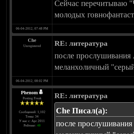
Сейчас перечитываю "
молодых говнофантаст
06-04-2012, 07:48 PM
Che
RE: литература
Unregistered
после прослушивания 
меланхоличный "серый
06-04-2012, 08:02 PM
Phenom
RE: литература
Posting Freak
Che Писал(а):
Сообщений: 1,102
Темы: 34
У нас с: Apr 2011
после прослушивания 
Рейтинг:
40