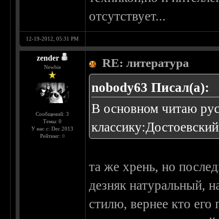
отсутствует...
12-19-2012, 05:31 PM
zender
RE: литература
Newbie
nobody63 Писал(а):
В основном читаю ру
Сообщений: 3
Темы: 0
классику:Достоевский,
У нас с: Dec 2013
Рейтинг:
0
та же хрень, но после
дезняк натуральный, н
стилю, вернее кто его 