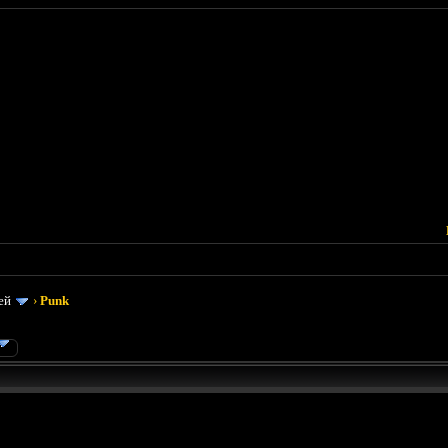
ей
›
Punk