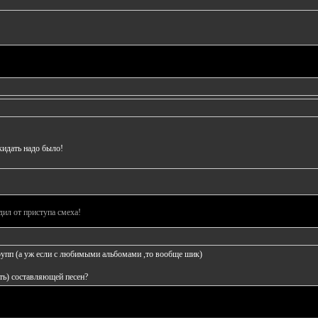
кидать надо было!
дил от приступа смеха!
рупп (а уж если с любимыми альбомами ,то вообще шик)
сть) составляющей песен?