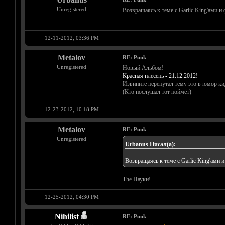
Unregistered
Возвращаясь к теме с Garlic King'ами и
12-11-2012, 03:36 PM
Metalov
RE: Punk
Unregistered
Новый Альбом!
Красная плесень - 21.12.2012!
Извините перепутал тему это в юмор ки
(Кто послушал тот поймёт)
12-23-2012, 10:18 PM
Metalov
RE: Punk
Unregistered
Urbanus Писал(а):
Возвращаясь к теме с Garlic King'ами 
The Пауки!
12-25-2012, 04:30 PM
Nihilist
RE: Punk