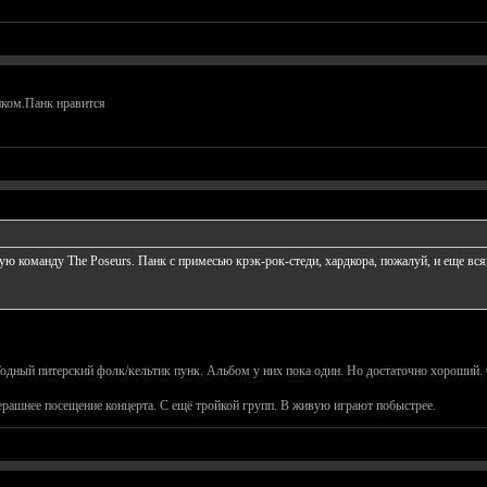
нком.Панк нравится
 команду The Poseurs. Панк с примесью крэк-рок-стеди, хардкора, пожалуй, и еще всяк
. Годный питерский фолк/кельтик пунк. Альбом у них пока один. Но достаточно хороший
черашнее посещение концерта. С ещё тройкой групп. В живую играют побыстрее.