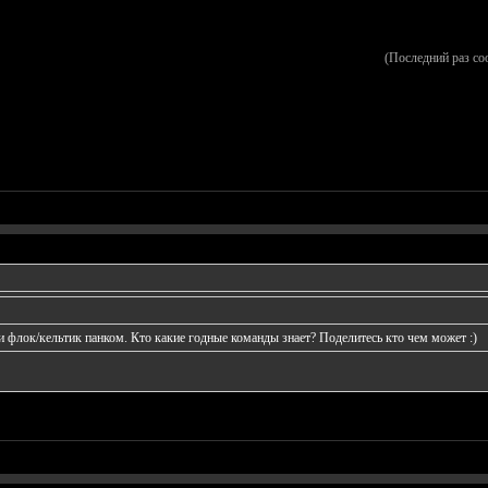
(Последний раз со
 и флок/кельтик панком. Кто какие годные команды знает? Поделитесь кто чем может :)