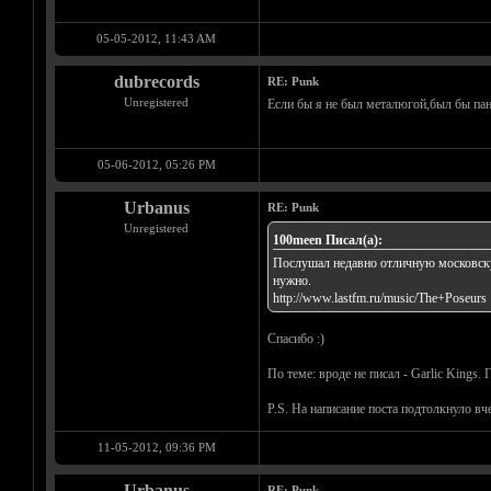
05-05-2012, 11:43 AM
dubrecords
RE: Punk
Unregistered
Если бы я не был металюгой,был бы па
05-06-2012, 05:26 PM
Urbanus
RE: Punk
Unregistered
100meen Писал(а):
Послушал недавно отличную московскую
нужно.
http://www.lastfm.ru/music/The+Poseurs
Спасибо :)
По теме: вроде не писал - Garlic Kings
P.S. На написание поста подтолкнуло в
11-05-2012, 09:36 PM
Urbanus
RE: Punk