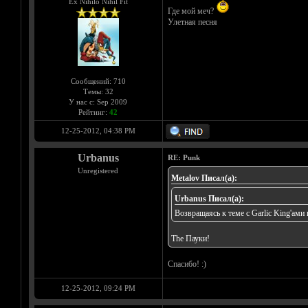
Ex Nihilo Nihil Fit
Где мой меч?
Улетная песня
Сообщений: 710
Темы: 32
У нас с: Sep 2009
Рейтинг:
42
12-25-2012, 04:38 PM
Urbanus
RE: Punk
Unregistered
Metalov Писал(а):
Urbanus Писал(а):
Возвращаясь к теме с Garlic King'ами
The Пауки!
Спасибо! :)
12-25-2012, 09:24 PM