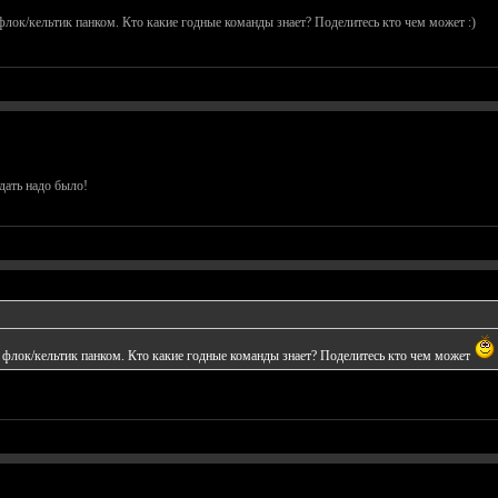
 флок/кельтик панком. Кто какие годные команды знает? Поделитесь кто чем может :)
дать надо было!
и флок/кельтик панком. Кто какие годные команды знает? Поделитесь кто чем может