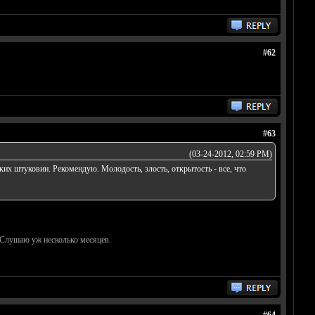
#62
#63
(03-24-2012, 02:59 PM)
их штуковин. Рекомендую. Молодость, злость, открытость - все, что
. Слушаю уж несколько месяцев.