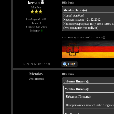
kersan
RE: Punk
Member
Metalov Писал(а):
Новый Альбом!
Сообщений: 200
Красная плесень - 21.12.2012!
Темы: 4
Извините перепутал тему это в юмор к
У нас с: Oct 2010
(Кто послушал тот поймёт)
Рейтинг:
8
ахахха я чуть не сдох! это нечто))
12-26-2012, 03:37 AM
Metalov
RE: Punk
Unregistered
Urbanus Писал(а):
Metalov Писал(а):
Urbanus Писал(а):
Возвращаясь к теме с Garlic King'ам