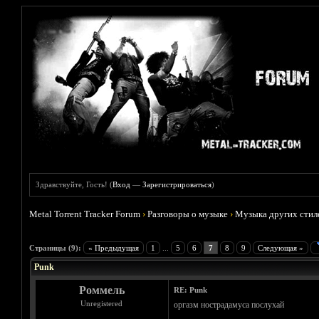
Здравствуйте, Гость! (
Вход
—
Зарегистрироваться
)
Metal Torrent Tracker Forum
›
Разговоры о музыке
›
Музыка других стил
Голосов: 7 - Средняя оценка: 3.71
1
2
3
4
5
Страницы (9):
« Предыдущая
1
...
5
6
7
8
9
Следующая »
Punk
Роммель
RE: Punk
Unregistered
оргазм нострадамуса послухай