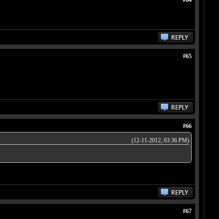
#64
#65
#66
(12-11-2012, 03:36 PM)
#67