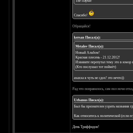
The Пауки!
Спасибо!
Обращайся!
kersan Писал(а):
Metalov Писал(а):
Новый Альбом!
Красная плесень - 21.12.2012!
Извините перепутал тему это в юмор 
(Кто послушал тот поймёт)
ахахха я чуть не сдох! это нечто))
Рад что понравилось, сам пол ночи отхо
Urbanus Писал(а):
Был бы признателен узрить названия г
Как относитесь к политической (если е
День Триффидов!