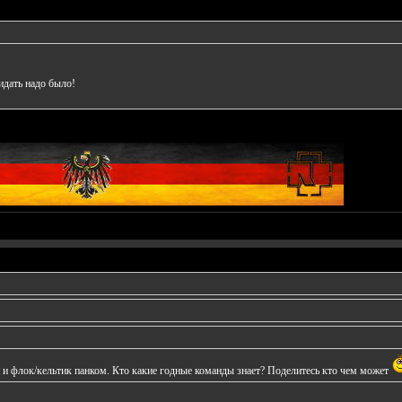
идать надо было!
и и флок/кельтик панком. Кто какие годные команды знает? Поделитесь кто чем может