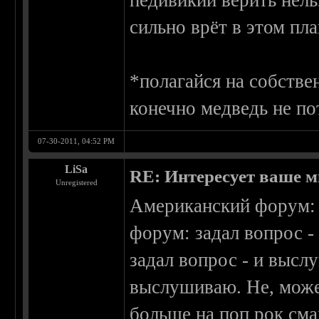
педивикии верить нель
сильно врёт в этом пла
*полагайся на собстве
конечно медведь не по
07-30-2011, 04:52 PM
LiSa
RE: Интересует ваше м
Unregistered
Американский форум: з
форум: задал вопрос -
задал вопрос - и высл
выслушиваю. Не, может
больше на поп рок сма