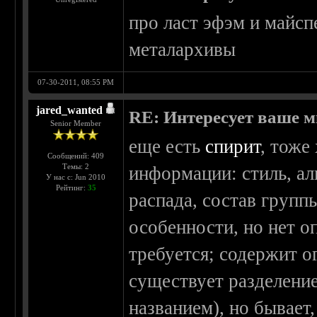
про ласт эфэм и майсп
металархивы
07-30-2011, 08:55 PM
jared_wanted
RE: Интересует ваше м
Senior Member
еще есть
спирит
, тоже
Сообщений: 409
Темы: 2
информации: стиль, ал
У нас с: Jun 2010
Рейтинг:
35
распада, состав груп
особенности, но нет о
требуется; содержит о
существует разделени
названием), но бывает