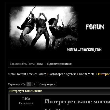
Здравствуйте, Гость! (
Вход
—
Зарегистрироваться
)
Metal Torrent Tracker Forum
›
Разговоры о музыке
›
Doom Metal
›
Интерес
 4.5
Страницы (2):
1
2
Следующая »
Интересует ваше мнение
LiSa
Интересует ваше мнен
Unregistered