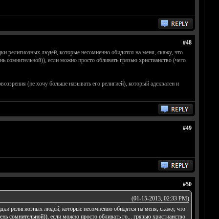
#48
ки религиозных людей, которые несомненно обидятся на меня, скажу, что
очень сомнительной)), если можно просто обливать грязью христианство (чего
воззрения (не хочу больше называть его религией), который адекватен и
#49
#50
(01-15-2013, 02:33 PM)
дки религиозных людей, которые несомненно обидятся на меня, скажу, что
очень сомнительной)), если можно просто обливать го... грязью христианство