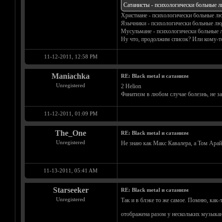
Сатанисты - психологически больные лю
Христиане - психологически больные люд
Язычники - психологически больные лю
Мусульмане - психологически больные 
Ну что, продолжим список? Или кому-то
11-12-2011, 12:58 PM
Maniachka
RE: Black metal и сатанизм
Unregistered
2 Helion
Фанатизм в любом случае болезнь, не з
11-12-2011, 01:09 PM
The_One
RE: Black metal и сатанизм
Unregistered
Не знаю как Макс Кавалера, а Том Арайа 
11-13-2011, 05:41 AM
Starseeker
RE: Black metal и сатанизм
Unregistered
Так и в блэке то же самое. Помню, как-
отображена разом у нескольких музыкант