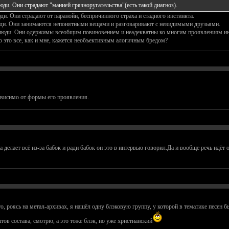
ди. Они страдают "манией грязноругательства"(есть такой диагноз).
и. Они страдают от паранойи, беспричинного страха и стадного инстинкта.
ди. Они занимаются непонятными вещами и разговаривают с невидимыми друзьями.
люди. Они одержимы всеобщим повиновением и неадекватны ко многим проявлениям ин
 это все, как и мне, кажется необъективным алогичным бредом?
ависимо от формы его проявления.
делает всё из-за бабок и ради бабок он это в интервью говорил.Да и вообще речь идёт о 
то, роясь на метал-архивах, я нашёл одну блэковую группу, у которой в тематике песен 
ов состава, смотрю, а это тоже блэк, но уже христианский