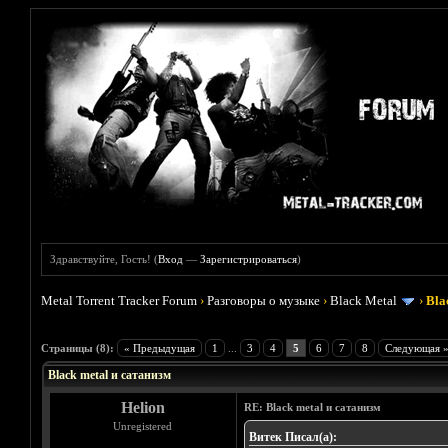
Здравствуйте, Гость! (
Вход
—
Зарегистрироваться
)
Metal Torrent Tracker Forum
›
Разговоры о музыке
›
Black Metal
›
Bla
Голосов: 1 - Средняя оценка: 5
1
2
3
4
5
Страницы (8):
« Предыдущая
1
...
3
4
5
6
7
8
Следующая 
Black metal и сатанизм
Helion
RE: Black metal и сатанизм
Unregistered
Витек Писал(а):