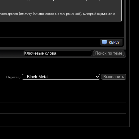
овоззрения (не хочу больше называть его религией), который адекватен и
Переход: