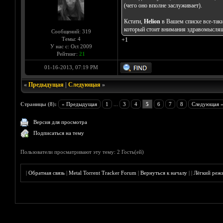
(чего оно вполне заслуживает).
Кстати,
Helion
в Вашем списке все-таки
который стоит внимания здравомысляще
Сообщений: 319
Темы: 4
+1
У нас с: Oct 2009
Рейтинг:
21
01-16-2013, 07:19 PM
«
Предыдущая
|
Следующая
»
Страницы (8):
« Предыдущая
1
...
3
4
5
6
7
8
Следующая 
Версия для просмотра
Подписаться на тему
Пользователи просматривают эту тему: 2 Гость(ей)
|
Обратная связь
|
Metal Torrent Tracker Forum
|
Вернуться к началу
|
|
Лёгкий реж