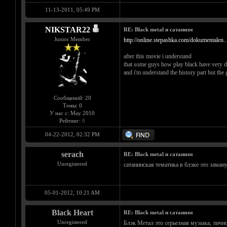
11-13-2011, 05:49 PM
NIKSTAR22
RE: Black metal и сатанизм
Junior Member
http://online.stepashka.com/dokumentalen..
after this movie i understand
that some guys how play black have very 
and i'm understand the history part but the 
Сообщений: 20
Темы: 0
У нас с: May 2010
Рейтинг:
0
04-22-2012, 02:32 PM
serach
RE: Black metal и сатанизм
Unregistered
сатанинская тематика в блэке это заман
05-01-2012, 10:21 AM
Black Heart
RE: Black metal и сатанизм
Unregistered
Блэк Метал это серьезная музыка, лично