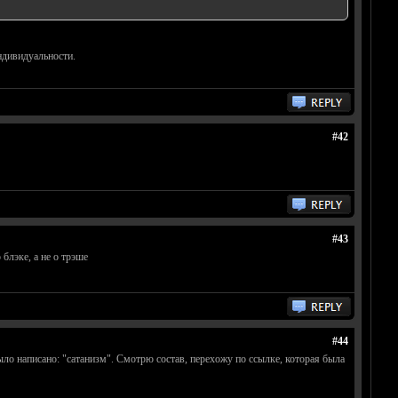
дивидуальности.
#42
#43
блэке, а не о трэше
#44
было написано: "сатанизм". Смотрю состав, перехожу по ссылке, которая была