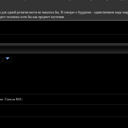
 для одной религии места не нашлось бы. Я говорю о буддизме - единственном виде мир
го человека хотя бы как предмет изучения.
»
им
|
Список RSS
|