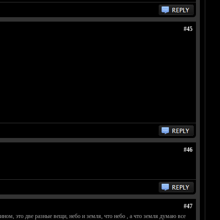
#45
#46
#47
ном, это две разные вещи, небо и земля, что небо , а что земля думаю все