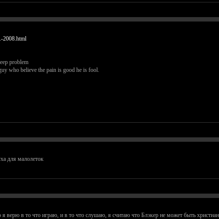
.-2008.html
deep problem
guy who believe the pain is good he is fool.
уха для малолеток
 я верю в то что играю, и в то что слушаю, я считаю что Блэкер не может быть христиани