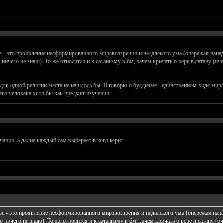
 - это проявление несформированного мировоззрения и недалекого ума (опережая напад
о ничего не знаю). То же относится и к сатанизму в бм, зачем кричать о вере в сатану (
для одной религии места не нашлось бы. Я говорю о буддизме - единственном виде миро
го человека хотя бы как предмет изучения.
учания, а далие каждый сам выберает в кого верит
е - это проявление несформированного мировоззрения и недалекого ума (опережая напа
то ничего не знаю). То же относится и к сатанизму в бм, зачем кричать о вере в сатану (