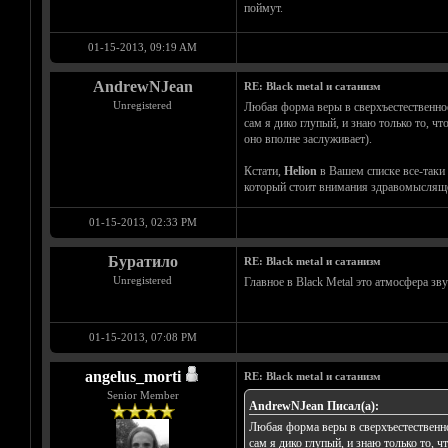
поймут.
01-15-2013, 09:19 AM
AndrewNJean
RE: Black metal и сатанизм
Unregistered
Любая форма веры в сверхъестественное
сам я дико глупый, и знаю только то, чт
оно вполне заслуживает).
Кстати,
Helion
в Вашем списке все-таки 
который стоит внимания здравомысляще
01-15-2013, 02:33 PM
Буратило
RE: Black metal и сатанизм
Unregistered
Главное в Black Metal это атмосфера зв
01-15-2013, 07:08 PM
angelus_morti
RE: Black metal и сатанизм
Senior Member
AndrewNJean Писал(а):
Любая форма веры в сверхъестественно
сам я дико глупый, и знаю только то, ч