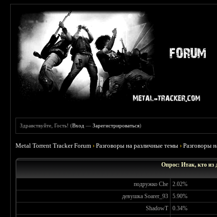
Здравствуйте, Гость! (
Вход
—
Зарегистрироваться
)
Metal Torrent Tracker Forum
›
Разговоры на различные темы
›
Разговоры 
Опрос: Итак, кто из
подружко Che
2.02%
девушка Soarer_93
5.90%
ShadowT
0.34%