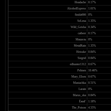
Headache
0.17%
AlcoholExpress
1.01%
finida666
0%
SeLena
1.35%
Wild_Geisha
0.34%
catbeer
0.17%
Мишель
0%
MetalRain
1.35%
Heisuke
0.84%
Siegrid
0.84%
edhunter1312
0.67%
Pelmen
10.46%
Mary_EIsen
0.67%
Maniachka
0.51%
Larain
0%
Marus_ska
0.84%
ЁжиГ
1.18%
The_Poison
4.55%