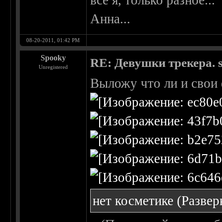
все я, только разное...
Анна...
08-20-2011, 01:42 PM
Spooky
RE: Девушки трекера. 
Unregistered
Выложу что ли и свои
нет косметике
(Развер