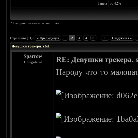
Tanata
36.42%
* Вы проголосовали за этот ответ.
Страницы (11):
« Предыдущая
1
2
3
4
5
...
11
Следующая »
Девушки трекера. s3e1
Sparrow
RE: Девушки трекера. 
Unregistered
Народу что-то малова