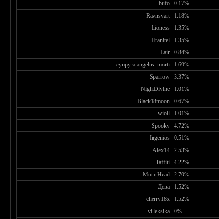
bufo
0.17%
Ravnsvart
1.18%
Lioness
1.35%
Hranitel
1.35%
Lair
0.84%
супруга angelus_morti
1.69%
Sparrow
3.37%
NightDivine
1.01%
Black18moon
0.67%
wioll
1.01%
Spooky
4.72%
Ingenios
0.51%
Alex14
2.53%
Taffiti
4.22%
MotorHead
2.70%
Дева
1.52%
cherry18x
1.52%
villeksika
0%