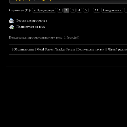
Страницы (11):
« Предыдущая
1
2
3
4
5
...
11
Следующая »
Версия для просмотра
Подписаться на тему
Пользователи просматривают эту тему: 1 Гость(ей)
|
Обратная связь
|
Metal Torrent Tracker Forum
|
Вернуться к началу
|
|
Лёгкий режи