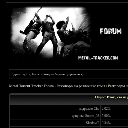
Здравствуйте, Гость! (
Вход
—
Зарегистрироваться
)
Metal Torrent Tracker Forum
›
Разговоры на различные темы
›
Разговоры 
Опрос: Итак, кто из
подружко Che
2.02%
девушка Soarer_93
5.90%
ShadowT
0.34%