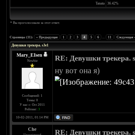
Tanata
36.42%
* Вы проголосовали за этот ответ.
Страницы (11):
« Предыдущая
1
2
3
4
5
6
...
11
Следующая 
Девушки трекера. s3e1
Mary_EIsen
RE: Девушки трекера. 
Newbie
ну вот она я)
Сообщений: 1
Темы: 0
У нас с: Oct 2011
Рейтинг:
3
10-02-2011, 01:14 PM
Che
RE: Девушки трекера. 
Unregistered