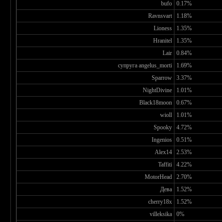
bufo
0.17%
Ravnsvart
1.18%
Lioness
1.35%
Hranitel
1.35%
Lair
0.84%
супруга angelus_morti
1.69%
Sparrow
3.37%
NightDivine
1.01%
Black18moon
0.67%
wioll
1.01%
Spooky
4.72%
Ingenios
0.51%
Alex14
2.53%
Taffiti
4.22%
MotorHead
2.70%
Дева
1.52%
cherry18x
1.52%
villeksika
0%