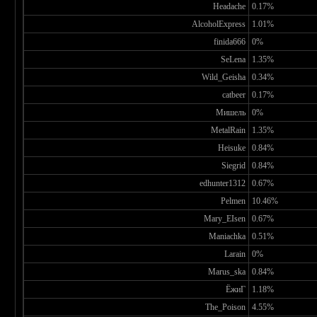
Headache
0.17%
AlcoholExpress
1.01%
finida666
0%
SeLena
1.35%
Wild_Geisha
0.34%
catbeer
0.17%
Мишель
0%
MetalRain
1.35%
Heisuke
0.84%
Siegrid
0.84%
edhunter1312
0.67%
Pelmen
10.46%
Mary_EIsen
0.67%
Maniachka
0.51%
Larain
0%
Marus_ska
0.84%
ЁжиГ
1.18%
The_Poison
4.55%