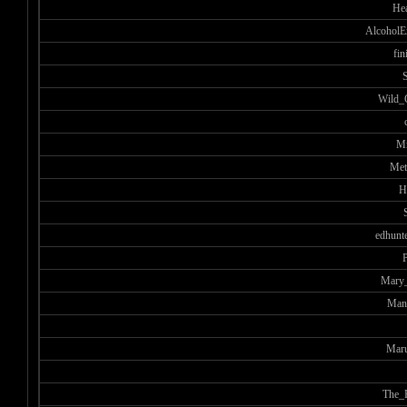
He
AlcoholE
fin
Wild_
М
Met
H
edhunt
Mary_
Man
Mar
The_