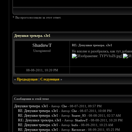
* Вы проголосовали за этот ответ.
Голосов: 18 - Средняя оценка: 4.67
1
2
3
4
5
Девушки трекера. s3e1
ShadowT
RE: Девушки трекера. s3e1
Unregistered
Не вполне я разобралась, как тут добавит
08-08-2011, 10:20 PM
«
Предыдущая
|
Следующая
»
Сообщения в этой теме
Девушки трекера. s3e1
- Автор:
Che
- 08-07-2011, 09:57 PM
RE: Девушки трекера. s3e1
- Автор:
Che
- 08-07-2011, 10:08 PM
RE: Девушки трекера. s3e1
- Автор:
Soarer_93
- 08-08-2011, 02:57 AM
RE: Девушки трекера. s3e1
- Автор:
ShadowT
- 08-08-2011, 10:20 PM
RE: Девушки трекера. s3e1
- Автор:
bufo
- 08-09-2011, 10:23 AM
RE: Девушки трекера. s3e1
- Автор:
Ravnsvart
- 08-09-2011, 05:25 PM