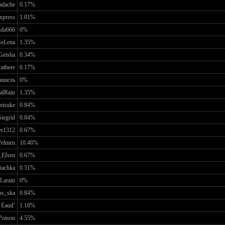
adache
0.17%
xpress
1.01%
ida666
0%
SeLena
1.35%
Geisha
0.34%
catbeer
0.17%
ишель
0%
alRain
1.35%
eisuke
0.84%
Siegrid
0.84%
er1312
0.67%
Pelmen
10.46%
EIsen
0.67%
iachka
0.51%
Larain
0%
us_ska
0.84%
ЁжиГ
1.18%
Poison
4.55%