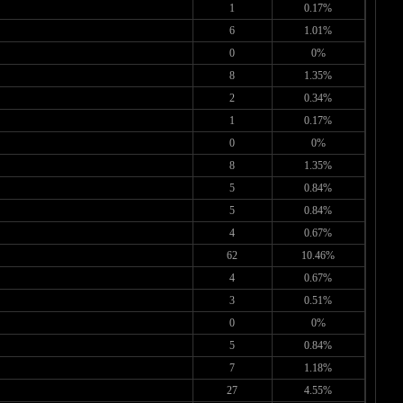
1
0.17%
6
1.01%
0
0%
8
1.35%
2
0.34%
1
0.17%
0
0%
8
1.35%
5
0.84%
5
0.84%
4
0.67%
62
10.46%
4
0.67%
3
0.51%
0
0%
5
0.84%
7
1.18%
27
4.55%