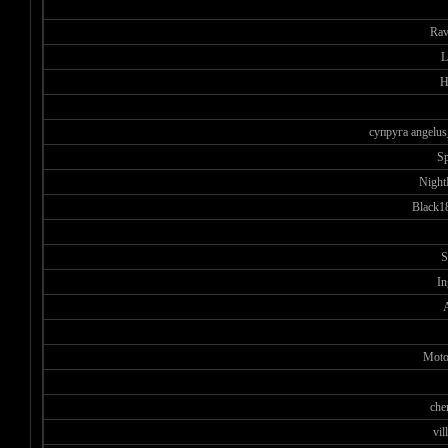
Rav
L
H
супруга angelus
S
Night
Black1
S
In
Moto
che
vil