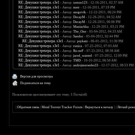
RE: Девушки трекера. s3e1
- Автор:
xenon123
- 12-16-2011, 02:37 AM
RE: Девушки трекера. s3e1
- Автор:
metr
- 12-16-2011, 07:19 PM
RE: Девушки трекера. s3e1
- Автор:
snegovik
- 12-22-2011, 06:24 PM
RE: Девушки трекера. s3e1
- Автор:
DecayM
- 12-26-2011, 04:52 AM
RE: Девушки трекера. s3e1
- Автор:
DecayM
- 12-26-2011, 06:06 PM
RE: Девушки трекера. s3e1
- Автор:
Maniachka
- 12-29-2011, 03:21 PM
RE: Девушки трекера. s3e1
- Автор:
The_One
- 05-04-2012, 04:33 AM
RE: Девушки трекера. s3e1
- Автор:
Sandor
- 05-04-2012, 02:44 PM
RE: Девушки трекера. s3e1
- Автор:
psykatz
- 06-01-2012, 11:30 PM
RE: Девушки трекера. s3e1
- Автор:
runica
- 07-25-2012, 07:03 AM
RE: Девушки трекера. s3e1
- Автор:
Ro-neF
- 07-25-2012, 08:58 AM
RE: Девушки трекера. s3e1
- Автор:
jared_wanted
- 07-25-2012, 12:09 PM
RE: Девушки трекера. s3e1
- Автор:
TMD
- 10-10-2012, 06:50 AM
RE: Девушки трекера. s3e1
- Автор:
andrejmersedes33
- 12-17-2012, 08:53 PM
Версия для просмотра
Подписаться на тему
Пользователи просматривают эту тему: 1 Гость(ей)
|
Обратная связь
|
Metal Torrent Tracker Forum
|
Вернуться к началу
|
|
Лёгкий реж