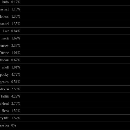
bufo
0.17%
nsvart
1.18%
ioness
1.35%
ranitel
1.35%
Lair
0.84%
_morti
1.69%
parrow
3.37%
Divine
1.01%
8moon
0.67%
wioll
1.01%
pooky
4.72%
genios
0.51%
Alex14
2.53%
Taffiti
4.22%
rHead
2.70%
Дева
1.52%
rry18x
1.52%
leksika
0%