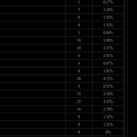
1
0.17%
7
1.18%
8
1.35%
8
1.35%
5
0.84%
10
1.69%
20
3.37%
6
1.01%
4
0.67%
6
1.01%
28
4.72%
3
0.51%
15
2.53%
25
4.22%
16
2.70%
9
1.52%
9
1.52%
0
0%