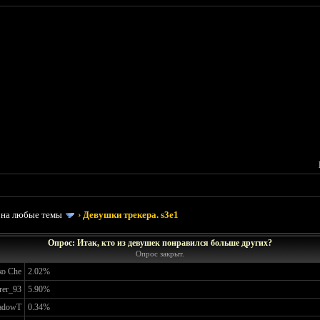
 на любые темы
›
Девушки трекера. s3e1
Опрос: Итак, кто из девушек понравился больше других?
Опрос закрыт.
о Che
2.02%
rer_93
5.90%
adowT
0.34%