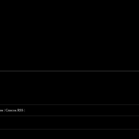
им
|
Список RSS
|