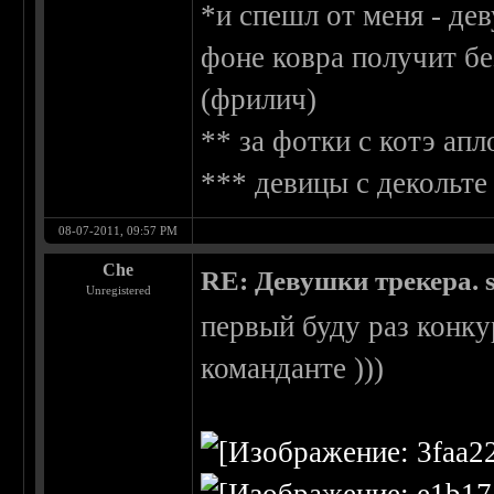
*и спешл от меня - де
фоне ковра получит б
(фрилич)
** за фотки с котэ ап
*** девицы с декольте 
08-07-2011, 09:57 PM
Che
RE: Девушки трекера. 
Unregistered
первый буду раз конку
команданте )))