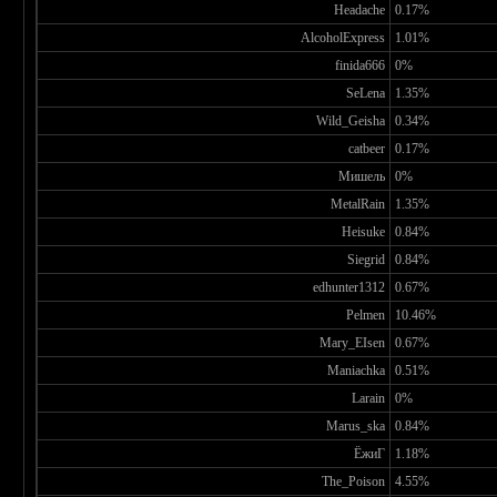
Headache
0.17%
AlcoholExpress
1.01%
finida666
0%
SeLena
1.35%
Wild_Geisha
0.34%
catbeer
0.17%
Мишель
0%
MetalRain
1.35%
Heisuke
0.84%
Siegrid
0.84%
edhunter1312
0.67%
Pelmen
10.46%
Mary_EIsen
0.67%
Maniachka
0.51%
Larain
0%
Marus_ska
0.84%
ЁжиГ
1.18%
The_Poison
4.55%