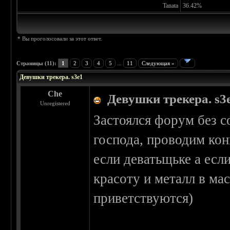
Tanata
36.42%
* Вы проголосовали за этот ответ.
Страницы (11):
1
2
3
4
5
...
11
Следующая »
Девушки трекера. s3e1
Che
Девушки трекера. s3
Unregistered
Застоялся форум без с
господа, проводим кон
если деватьщьке а есл
красоту и металл в ма
приветствуются)