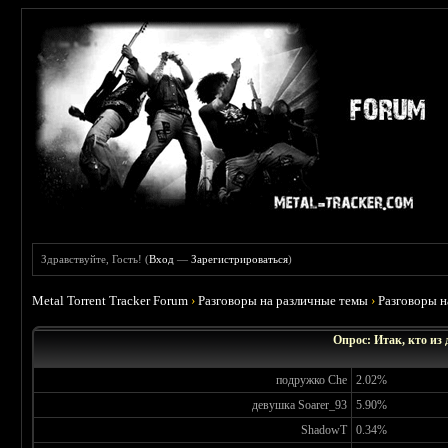
Здравствуйте, Гость! (
Вход
—
Зарегистрироваться
)
Metal Torrent Tracker Forum
›
Разговоры на различные темы
›
Разговоры 
Опрос: Итак, кто из
подружко Che
2.02%
девушка Soarer_93
5.90%
ShadowT
0.34%