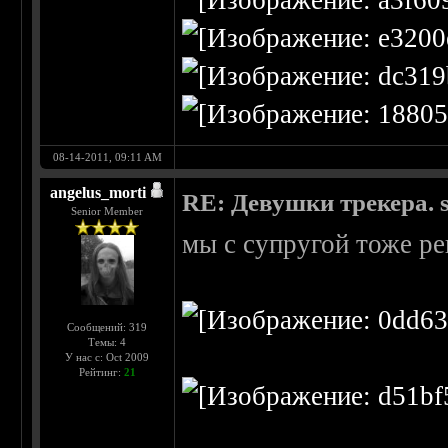
08-14-2011, 09:11 AM
angelus_morti
RE: Девушки трекера. 
Senior Member
мы с супругой тоже р
Сообщений: 319
Темы: 4
У нас с: Oct 2009
Рейтинг:
21