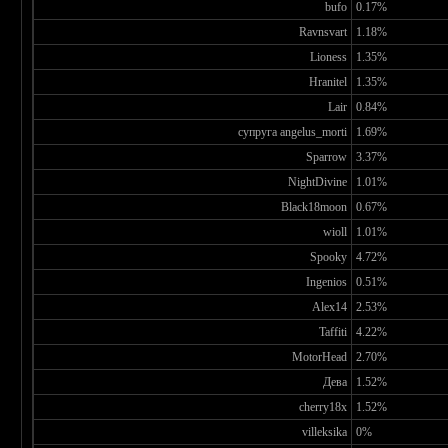
bufo
0.17%
Ravnsvart
1.18%
Lioness
1.35%
Hranitel
1.35%
Lair
0.84%
супруга angelus_morti
1.69%
Sparrow
3.37%
NightDivine
1.01%
Black18moon
0.67%
wioll
1.01%
Spooky
4.72%
Ingenios
0.51%
Alex14
2.53%
Taffiti
4.22%
MotorHead
2.70%
Дева
1.52%
cherry18x
1.52%
villeksika
0%