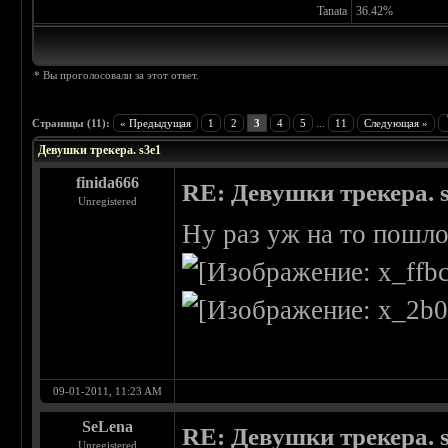
Tanata
36.42%
* Вы проголосовали за этот ответ.
Страницы (11):
« Предыдущая
1
2
3
4
5
...
11
Следующая »
Девушки трекера. s3e1
finida666
RE: Девушки трекера. 
Unregistered
Ну раз уж на то пошло
09-01-2011, 11:23 AM
SeLena
RE: Девушки трекера. 
Unregistered