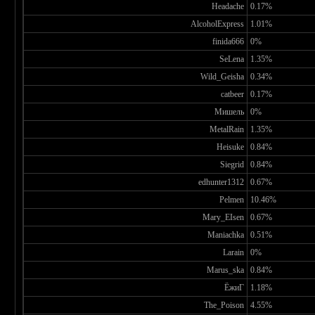
Headache
0.17%
AlcoholExpress
1.01%
finida666
0%
SeLena
1.35%
Wild_Geisha
0.34%
catbeer
0.17%
Мишель
0%
MetalRain
1.35%
Heisuke
0.84%
Siegrid
0.84%
edhunter1312
0.67%
Pelmen
10.46%
Mary_EIsen
0.67%
Maniachka
0.51%
Larain
0%
Marus_ska
0.84%
ЁжиГ
1.18%
The_Poison
4.55%