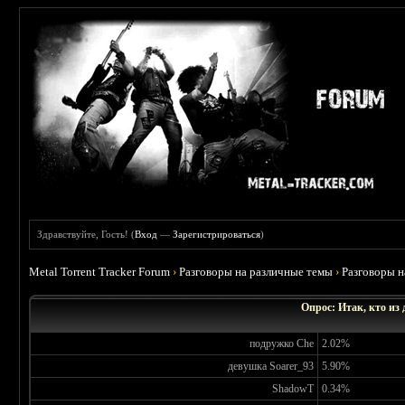
Здравствуйте, Гость! (
Вход
—
Зарегистрироваться
)
Metal Torrent Tracker Forum
›
Разговоры на различные темы
›
Разговоры 
Опрос: Итак, кто из
подружко Che
2.02%
девушка Soarer_93
5.90%
ShadowT
0.34%