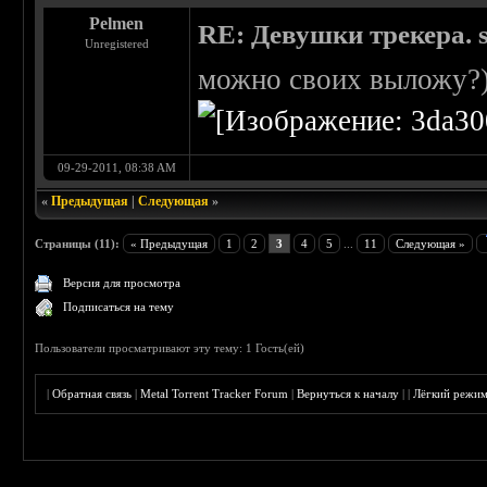
Pelmen
RE: Девушки трекера. 
Unregistered
можно своих выложу?
09-29-2011, 08:38 AM
«
Предыдущая
|
Следующая
»
Страницы (11):
« Предыдущая
1
2
3
4
5
...
11
Следующая »
Версия для просмотра
Подписаться на тему
Пользователи просматривают эту тему: 1 Гость(ей)
|
Обратная связь
|
Metal Torrent Tracker Forum
|
Вернуться к началу
|
|
Лёгкий режи