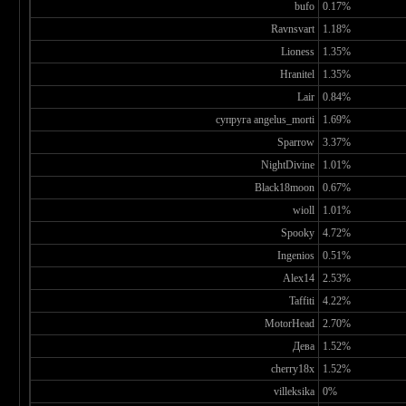
bufo
0.17%
Ravnsvart
1.18%
Lioness
1.35%
Hranitel
1.35%
Lair
0.84%
супруга angelus_morti
1.69%
Sparrow
3.37%
NightDivine
1.01%
Black18moon
0.67%
wioll
1.01%
Spooky
4.72%
Ingenios
0.51%
Alex14
2.53%
Taffiti
4.22%
MotorHead
2.70%
Дева
1.52%
cherry18x
1.52%
villeksika
0%