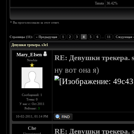
Tanata
36.42%
* Вы проголосовали за этот ответ.
Страницы (11):
« Предыдущая
1
2
3
4
5
6
...
11
Следующая 
Девушки трекера. s3e1
Mary_EIsen
RE: Девушки трекера. 
Newbie
ну вот она я)
Сообщений: 1
Темы: 0
У нас с: Oct 2011
Рейтинг:
3
10-02-2011, 01:14 PM
Che
RE: Девушки трекера. 
Unregistered