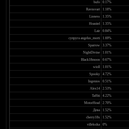
bufo
0.17%
Ravnsvart
1.18%
Lioness
1.35%
Hranitel
1.35%
Lair
0.84%
супруга angelus_morti
1.69%
Sparrow
3.37%
NightDivine
1.01%
Black18moon
0.67%
wioll
1.01%
Spooky
4.72%
Ingenios
0.51%
Alex14
2.53%
Taffiti
4.22%
MotorHead
2.70%
Дева
1.52%
cherry18x
1.52%
villeksika
0%