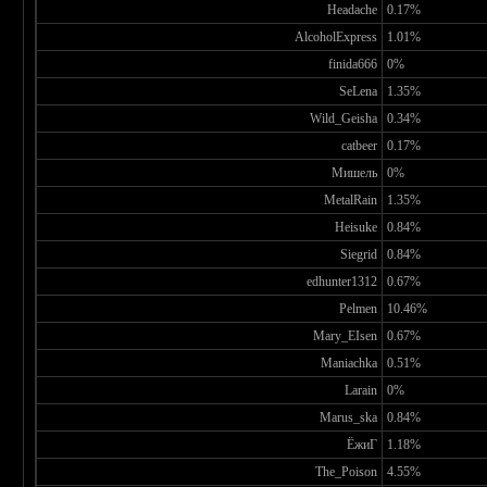
Headache
0.17%
AlcoholExpress
1.01%
finida666
0%
SeLena
1.35%
Wild_Geisha
0.34%
catbeer
0.17%
Мишель
0%
MetalRain
1.35%
Heisuke
0.84%
Siegrid
0.84%
edhunter1312
0.67%
Pelmen
10.46%
Mary_EIsen
0.67%
Maniachka
0.51%
Larain
0%
Marus_ska
0.84%
ЁжиГ
1.18%
The_Poison
4.55%