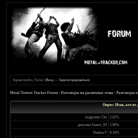
Здравствуйте, Гость! (
Вход
—
Зарегистрироваться
)
Metal Torrent Tracker Forum
›
Разговоры на различные темы
›
Разговоры 
Опрос: Итак, кто из
подружко Che
2.02%
девушка Soarer_93
5.90%
ShadowT
0.34%