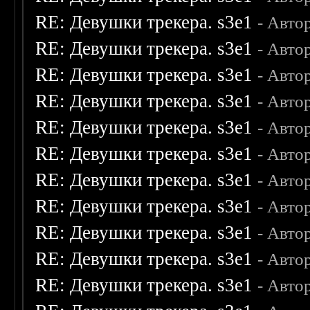
RE: Девушки трекера. s3e1
- Авто
RE: Девушки трекера. s3e1
- Авто
RE: Девушки трекера. s3e1
- Авто
RE: Девушки трекера. s3e1
- Авто
RE: Девушки трекера. s3e1
- Авто
RE: Девушки трекера. s3e1
- Авто
RE: Девушки трекера. s3e1
- Авто
RE: Девушки трекера. s3e1
- Авто
RE: Девушки трекера. s3e1
- Авто
RE: Девушки трекера. s3e1
- Авто
RE: Девушки трекера. s3e1
- Авто