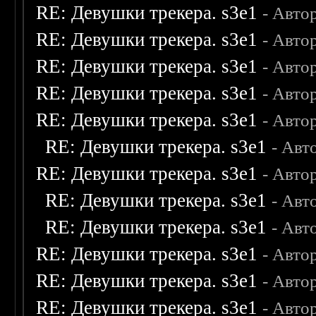
RE: Девушки трекера. s3e1
- Авто
RE: Девушки трекера. s3e1
- Авто
RE: Девушки трекера. s3e1
- Авто
RE: Девушки трекера. s3e1
- Авто
RE: Девушки трекера. s3e1
- Авто
RE: Девушки трекера. s3e1
- Авт
RE: Девушки трекера. s3e1
- Авто
RE: Девушки трекера. s3e1
- Авт
RE: Девушки трекера. s3e1
- Авт
RE: Девушки трекера. s3e1
- Авто
RE: Девушки трекера. s3e1
- Авто
RE: Девушки трекера. s3e1
- Авто