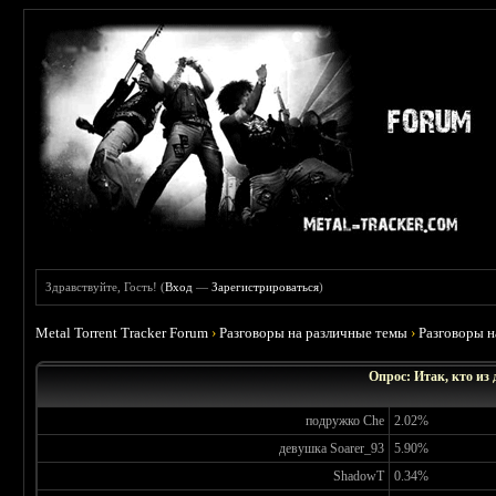
Здравствуйте, Гость! (
Вход
—
Зарегистрироваться
)
Metal Torrent Tracker Forum
›
Разговоры на различные темы
›
Разговоры 
Опрос: Итак, кто из
подружко Che
2.02%
девушка Soarer_93
5.90%
ShadowT
0.34%