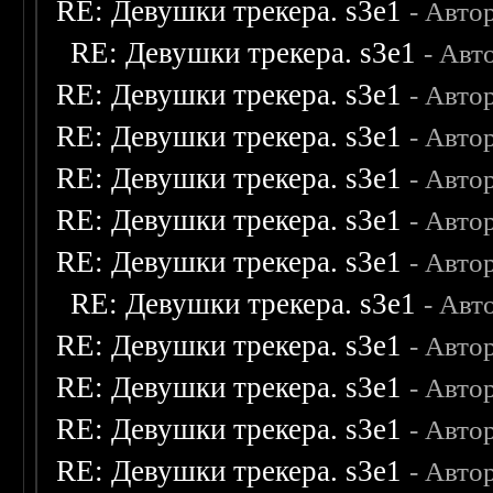
RE: Девушки трекера. s3e1
- Авто
RE: Девушки трекера. s3e1
- Авт
RE: Девушки трекера. s3e1
- Авто
RE: Девушки трекера. s3e1
- Авто
RE: Девушки трекера. s3e1
- Авто
RE: Девушки трекера. s3e1
- Авто
RE: Девушки трекера. s3e1
- Авто
RE: Девушки трекера. s3e1
- Авт
RE: Девушки трекера. s3e1
- Авто
RE: Девушки трекера. s3e1
- Авто
RE: Девушки трекера. s3e1
- Авто
RE: Девушки трекера. s3e1
- Авто