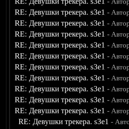
RE: Девушки трекера. s3e1
- Авто
RE: Девушки трекера. s3e1
- Авто
RE: Девушки трекера. s3e1
- Авто
RE: Девушки трекера. s3e1
- Авто
RE: Девушки трекера. s3e1
- Авто
RE: Девушки трекера. s3e1
- Авто
RE: Девушки трекера. s3e1
- Авто
RE: Девушки трекера. s3e1
- Авто
RE: Девушки трекера. s3e1
- Авто
RE: Девушки трекера. s3e1
- Авто
RE: Девушки трекера. s3e1
- Авто
RE: Девушки трекера. s3e1
- Авт