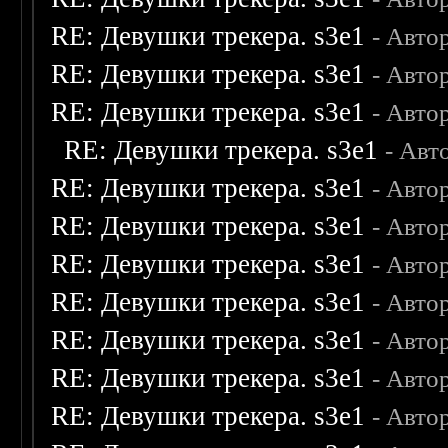
RE: Девушки трекера. s3e1
- Авто
RE: Девушки трекера. s3e1
- Авто
RE: Девушки трекера. s3e1
- Авто
RE: Девушки трекера. s3e1
- Авт
RE: Девушки трекера. s3e1
- Авто
RE: Девушки трекера. s3e1
- Авто
RE: Девушки трекера. s3e1
- Авто
RE: Девушки трекера. s3e1
- Авто
RE: Девушки трекера. s3e1
- Авто
RE: Девушки трекера. s3e1
- Авто
RE: Девушки трекера. s3e1
- Авто