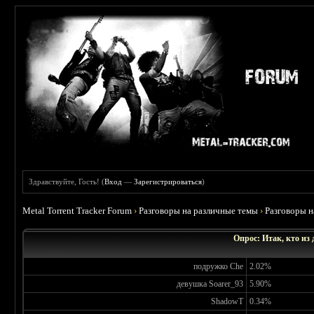
Здравствуйте, Гость! (
Вход
—
Зарегистрироваться
)
Metal Torrent Tracker Forum
›
Разговоры на различные темы
›
Разговоры 
Опрос: Итак, кто из
подружко Che
2.02%
девушка Soarer_93
5.90%
ShadowT
0.34%