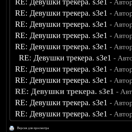
RE: Девушки трекера. s3e1
- Авто
RE: Девушки трекера. s3e1
- Авто
RE: Девушки трекера. s3e1
- Авто
RE: Девушки трекера. s3e1
- Авто
RE: Девушки трекера. s3e1
- Авто
RE: Девушки трекера. s3e1
- Авт
RE: Девушки трекера. s3e1
- Авто
RE: Девушки трекера. s3e1
- Авто
RE: Девушки трекера. s3e1
- Ав
RE: Девушки трекера. s3e1
- Авто
RE: Девушки трекера. s3e1
- Авто
Версия для просмотра