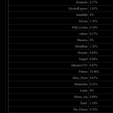
Headache
0.17%
AlcoholExpress
1.01%
finida666
0%
SeLena
1.35%
Wild_Geisha
0.34%
catbeer
0.17%
Мишель
0%
MetalRain
1.35%
Heisuke
0.84%
Siegrid
0.84%
edhunter1312
0.67%
Pelmen
10.46%
Mary_EIsen
0.67%
Maniachka
0.51%
Larain
0%
Marus_ska
0.84%
ЁжиГ
1.18%
The_Poison
4.55%