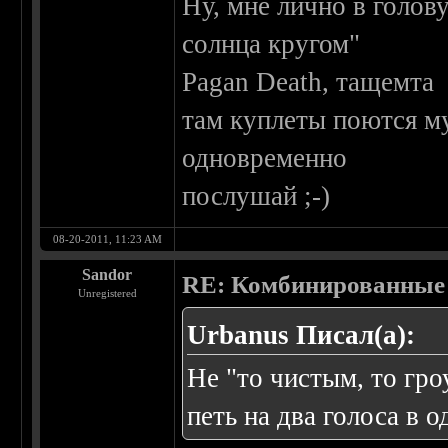
Ну, мне лично в голов
солнца кругом"
Pagan Death, тащемта
там куплеты поются м
одновременно
послушай ;-)
08-20-2011, 11:23 AM
Sandor
RE: Комбинированные 
Unregistered
Urbanus Писал(а):
Не "то чистым, то г
петь на два голоса в 