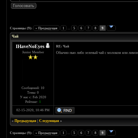
 3
Страницы (9):
« Предыдущая
1
...
5
6
7
8
9
Чай
IHaveNoEyes
RE: Чай
Junior Member
Обычно пью либо зеленый чай с молоком или лимон
Сообщений: 10
Темы: 0
У нас с: Feb 2020
Рейтинг:
1
02-15-2020, 10:46 PM
«
Предыдущая
|
Следующая
»
Страницы (9):
« Предыдущая
1
...
5
6
7
8
9