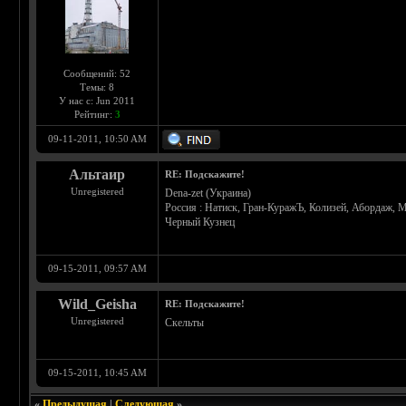
Сообщений: 52
Темы: 8
У нас с: Jun 2011
Рейтинг:
3
09-11-2011, 10:50 AM
Альтаир
RE: Подскажите!
Unregistered
Dena-zet (Украина)
Россия : Натиск, Гран-КуражЪ, Колизей, Абордаж, М
Черный Кузнец
09-15-2011, 09:57 AM
Wild_Geisha
RE: Подскажите!
Unregistered
Скельты
09-15-2011, 10:45 AM
«
Предыдущая
|
Следующая
»