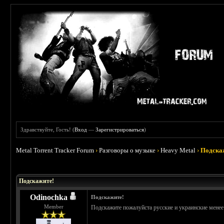
Здравствуйте, Гость! (
Вход
—
Зарегистрироваться
)
Metal Torrent Tracker Forum
›
Разговоры о музыке
›
Heavy Metal
›
Подска
 5
Подскажите!
Odinochka
Подскажите!
Member
Подскажите пожалуйста русские и украинские менее 