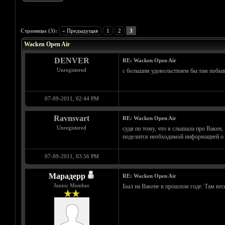
Голосов: 1 - Средняя оценка: 5
1
2
3
4
5
Страницы (3):
« Предыдущая
1
2
3
Wacken Open Air
DENVER
RE: Wacken Open Air
Unregistered
с большим удовольствием бы там побыва
07-09-2011, 02:44 PM
Ravnsvart
RE: Wacken Open Air
Unregistered
судя по тому, что я слышала про Вакен, 
поделится необходимой информацией о б
07-09-2011, 03:56 PM
Марадерр
RE: Wacken Open Air
Junior Member
Был на Вакене в прошлом годе. Там весе