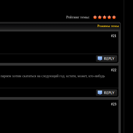
Рейтинг темы:
Режимы темы
#21
#22
м парнем хотим скататься на следующий год. кстати, может, кто-нибудь
#23