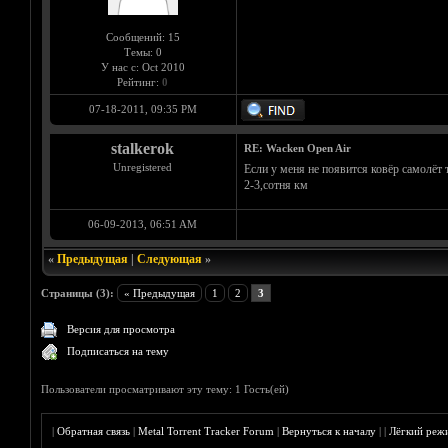
Сообщений: 15
Темы: 0
У нас с: Oct 2010
Рейтинг:
0
07-18-2011, 09:35 PM
stalkerok
RE: Wacken Open Air
Unregistered
Если у меня не появится ковёр самолёт
2-3,сотня км
06-09-2013, 06:51 AM
«
Предыдущая
|
Следующая
»
Страницы (3):
« Предыдущая
1
2
3
Версия для просмотра
Подписаться на тему
Пользователи просматривают эту тему: 1 Гость(ей)
|
Обратная связь
|
Metal Torrent Tracker Forum
|
Вернуться к началу
|
|
Лёгкий реж