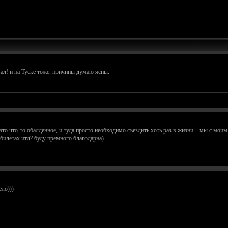
л! и на Туске тоже. причины думаю ясны.
это что-то обалденное, и туда просто необходимо съездить хоть раз в жизни... мы с мои
илетах итд? буду премного благодарна)
ло)))