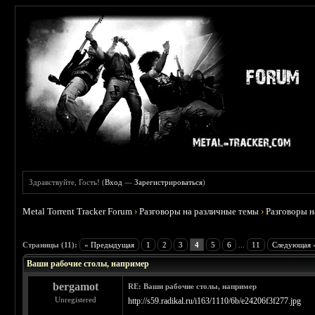
Здравствуйте, Гость! (
Вход
—
Зарегистрироваться
)
Metal Torrent Tracker Forum
›
Разговоры на различные темы
›
Разговоры 
 3.67
Страницы (11):
« Предыдущая
1
2
3
4
5
6
...
11
Следующая 
Ваши рабочие столы, например
bergamot
RE: Ваши рабочие столы, например
Unregistered
http://s59.radikal.ru/i163/1110/6b/e24206f3f277.jpg