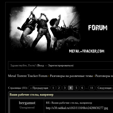
Здравствуйте, Гость! (
Вход
—
Зарегистрироваться
)
Metal Torrent Tracker Forum
›
Разговоры на различные темы
›
Разговоры 
 3.67
Страницы (11):
« Предыдущая
1
2
3
4
5
6
...
11
Следующая 
Ваши рабочие столы, например
bergamot
RE: Ваши рабочие столы, например
Unregistered
http://s59.radikal.ru/i163/1110/6b/e24206f3f277.jpg