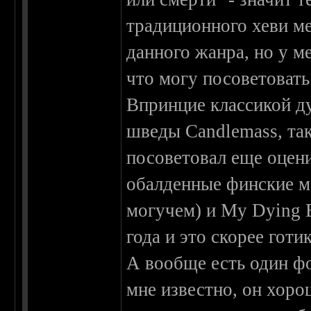
традиционного хеви ме
данного жанра, но у ме
что могу посоветовать
Впринцие классикой ду
шведы Candlemass, так
посоветовал еще оцен
обалденные финские м
могучем) и My Dying B
года и это скорее готи
А вообще есть один ф
мне известно, он хоро