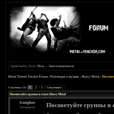
Здравствуйте, Гость! (
Вход
—
Зарегистрироваться
)
Metal Torrent Tracker Forum
›
Разговоры о музыке
›
Heavy Metal
›
Посовет
 5
Страницы (3):
1
2
3
Следующая »
Посоветуйте группы в стиле Heavy Metal
ivanghoe
Посоветуйте группы в 
Unregistered