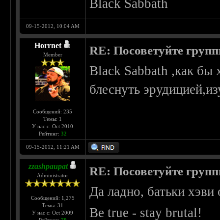
Black Sabbath
09-15-2012, 10:04 AM
Horrnet
RE: Посоветуйте групп
Member
Black Sabbath ,как бы 
блеснуть эрудицией,из
Сообщений: 235
Темы: 1
У нас с: Oct 2010
Рейтинг:
32
09-15-2012, 11:21 AM
zzashpaupat
RE: Посоветуйте групп
Administrator
Да ладно, батьки хэви 
Сообщений: 1,275
Темы: 31
Be true - stay brutal!
У нас с: Oct 2009