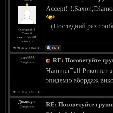
Newbie
Accept!!!;Saxon;Diam
(Последний раз сооб
Сообщений: 8
Темы: 0
У нас с: Feb 2011
Рейтинг:
2
05-01-2012, 04:22 PM
pavel666
RE: Посоветуйте гру
Unregistered
HammerFall Рикошет а
эпидемю абордаж вико
05-13-2012, 02:01 PM
Димикусс
RE: Посоветуйте групп
Unregistered