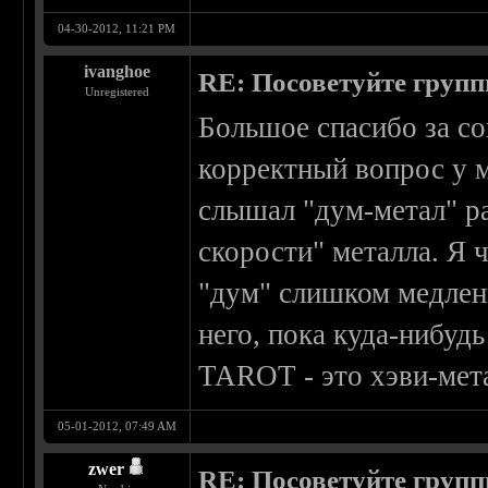
04-30-2012, 11:21 PM
ivanghoe
RE: Посоветуйте групп
Unregistered
Большое спасибо за со
корректный вопрос у м
слышал "дум-метал" ра
скорости" металла. Я 
"дум" слишком медлен
него, пока куда-нибудь
TAROT - это хэви-мета
05-01-2012, 07:49 AM
zwer
RE: Посоветуйте групп