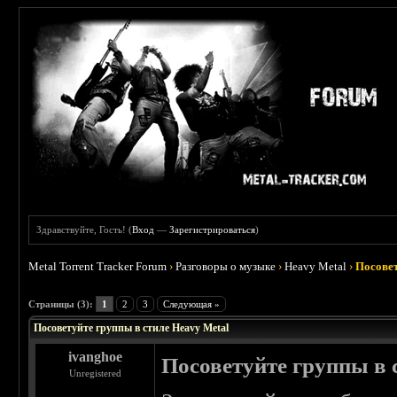
Здравствуйте, Гость! (
Вход
—
Зарегистрироваться
)
Metal Torrent Tracker Forum
›
Разговоры о музыке
›
Heavy Metal
›
Посовет
 5
Страницы (3):
1
2
3
Следующая »
Посоветуйте группы в стиле Heavy Metal
ivanghoe
Посоветуйте группы в 
Unregistered