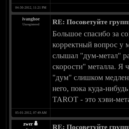
04-30-2012, 11:21 PM
ivanghoe
RE: Посоветуйте групп
Unregistered
Большое спасибо за со
корректный вопрос у м
слышал "дум-метал" ра
скорости" металла. Я 
"дум" слишком медлен
него, пока куда-нибудь
TAROT - это хэви-мета
05-01-2012, 07:49 AM
zwer
RE: Посоветуйте групп