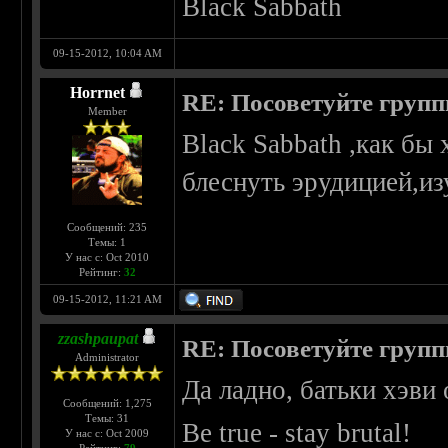
Black Sabbath
09-15-2012, 10:04 AM
Horrnet
RE: Посоветуйте групп
Member
Black Sabbath ,как бы 
блеснуть эрудицией,из
Сообщений: 235
Темы: 1
У нас с: Oct 2010
Рейтинг:
32
09-15-2012, 11:21 AM
zzashpaupat
RE: Посоветуйте групп
Administrator
Да ладно, батьки хэви 
Сообщений: 1,275
Темы: 31
Be true - stay brutal!
У нас с: Oct 2009