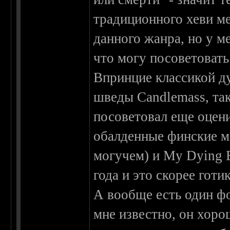
традиционного хеви ме
данного жанра, но у ме
что могу посоветовать
Впринцие классикой ду
шведы Candlemass, так
посоветовал еще оцен
обалденные финские м
могучем) и My Dying B
года и это скорее готи
А вообще есть один ф
мне известно, он хоро