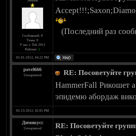
Newbie
Accept!!!;Saxon;Diam
(Последний раз сооб
Сообщений: 8
Темы: 0
У нас с: Feb 2011
Рейтинг:
2
05-01-2012, 04:22 PM
pavel666
RE: Посоветуйте гру
Unregistered
HammerFall Рикошет а
эпидемю абордаж вико
05-13-2012, 02:01 PM
Димикусс
RE: Посоветуйте групп
Unregistered