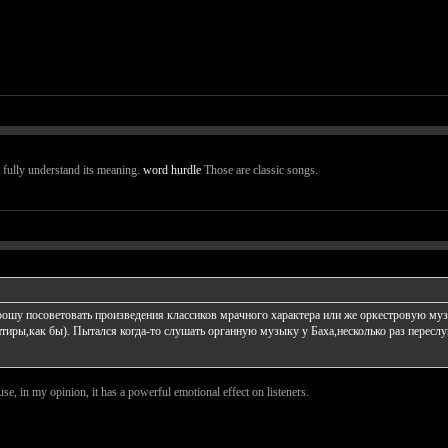
't fully understand its meaning.
word hurdle
Those are classic songs.
Прошу посоветовать произведения классиков мрачного характера или же оркестровую м
ентиры,как бы). Пытался когда-то слушать органную музыку у Баха,несколько раз перес
e, in my opinion, it has a powerful emotional effect on listeners.