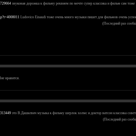
t=729664
звуковая дорожка к фильму реквием по мечте супер классика и фильм сам тоже
php?t=4008011
Ludovico Einaudi тоже очень много музыки пишет для фильмов очень усп
(Последний раз сооб
не нравится.
t=313449
это В.Дашкевич музыка к фильму шерлок холмс и доктор ватсон классика совет
(Последний раз сооб