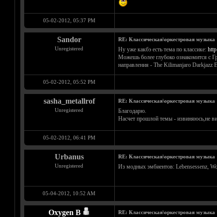
05-02-2012, 05:37 PM
Sandor
RE: Классическая\оркестровая музыка
Unregistered
Ну уже какбэ есть тема по классике:
htt
Можешь более глубоко ознакомится с Гр
направления - The Kilimanjaro Darkjazz 
05-02-2012, 05:52 PM
sasha_metallrof
RE: Классическая\оркестровая музыка
Unregistered
Благодарю.
Насчет прошлой темы - извиняюсь,не ви
05-02-2012, 06:41 PM
Urbanus
RE: Классическая\оркестровая музыка
Unregistered
Из модных эмбиентов: Lebensessenz, Wor
05-04-2012, 10:52 AM
Oxygen B
RE: Классическая\оркестровая музыка