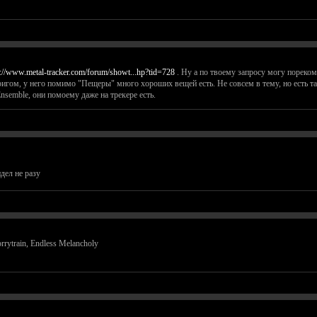
p://www.metal-tracker.com/forum/showt...hp?tid=728
. Ну а по твоему запросу могу пореко
игом, у него помимо "Пещеры" много хороших вещей есть. Не совсем в тему, но есть та
Ensemble, они помоему даже на трекере есть.
дел не разу
rytrain, Endless Melancholy