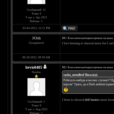
Сообщений: 11
Темы: 0
У нас с: Apr 2011
Рейтинг:
0
05-04-2012, 12:11 PM
JOsh
RE: Классическая\оркестровая музыка
Unregistered
I love listening to classical music but I can
06-29-2022, 09:50 AM
bevis0405
RE: Классическая\оркестровая музыка
Newbie
sasha_metallrof Писал(а):
Ребят,кто-нибудь классику слушает? 
короля" Грига, да и Dark ambient (ори
I listen to classical
drift hunters
music becaus
Сообщений: 1
Темы: 0
У нас с: Aug 2022
Рейтинг:
0