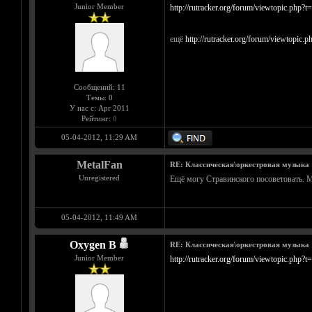
Junior Member
http://rutracker.org/forum/viewtopic.php?
ещё
http://rutracker.org/forum/viewtopic.
Сообщений: 11
Темы: 0
У нас с: Apr 2011
Рейтинг:
0
05-04-2012, 11:29 AM
MetalFan
RE: Классическая\оркестровая музыка
Unregistered
Ещё могу Стравинского посоветовать. М
05-04-2012, 11:49 AM
Oxygen B
RE: Классическая\оркестровая музыка
Junior Member
http://rutracker.org/forum/viewtopic.php?