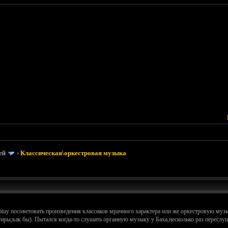
ей
›
Классическая\оркестровая музыка
рошу посоветовать произведения классиков мрачного характера или же оркестровую му
нтиры,как бы). Пытался когда-то слушать органную музыку у Баха,несколько раз пересл