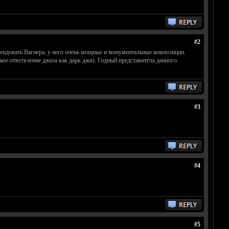
#2
мендовать Вагнера, у него очень мощные и монументальные композиции.
кое ответвление джаза как дарк джаз. Годный представитель данного
#3
#4
#5