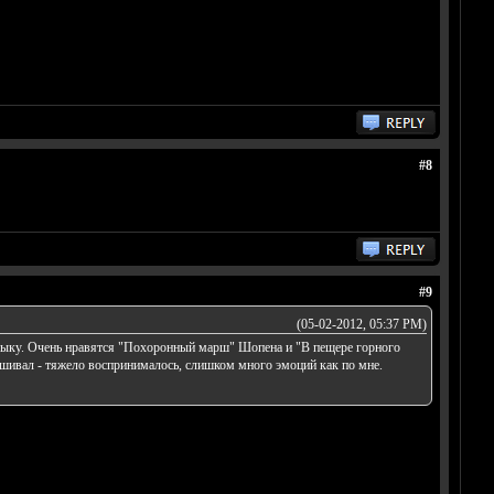
#8
#9
(05-02-2012, 05:37 PM)
узыку. Очень нравятся "Похоронный марш" Шопена и "В пещере горного
лушивал - тяжело воспринималось, слишком много эмоций как по мне.