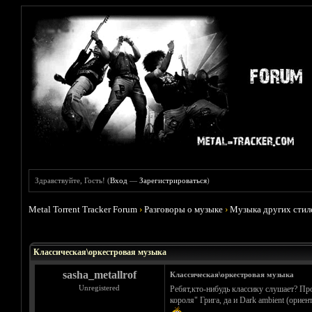
Здравствуйте, Гость! (
Вход
—
Зарегистрироваться
)
Metal Torrent Tracker Forum
›
Разговоры о музыке
›
Музыка других стил
Голосов: 0 - Средняя оценка: 0
1
2
3
4
5
Классическая\оркестровая музыка
sasha_metallrof
Классическая\оркестровая музыка
Unregistered
Ребят,кто-нибудь классику слушает? П
короля" Грига, да и Dark ambient (орие