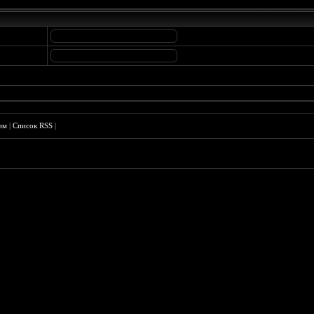
им
|
Список RSS
|