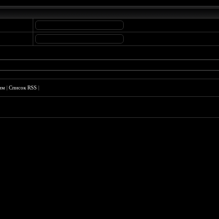
им
|
Список RSS
|