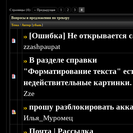
Страницы (4):
« Предыдущая
1
2
3
4
Вопросы и предложения по трекеру
Тема
/
Автор
[
убыв.
]
[Ошибка] Не открывается с
Голосов: 0 - Средняя оценка: 0 из 5
1
2
3
4
5
zzashpaupat
В разделе справки
"Форматирование текста" ес
Голосов: 0 - Средняя оценка: 0 из 5
1
2
3
4
5
недействительные картинки.
Zze
прошу разблокировать акк
Голосов: 2 - Средняя оценка: 1.5 из 5
1
2
3
4
5
Илья_Муромец
Почта | Рассылка