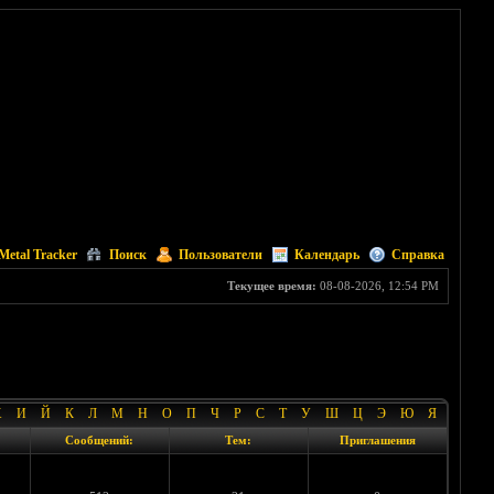
Metal Tracker
Поиск
Пользователи
Календарь
Справка
Текущее время:
08-08-2026, 12:54 PM
Х
И
Й
К
Л
М
Н
О
П
Ч
Р
С
Т
У
Ш
Ц
Э
Ю
Я
Сообщений:
Тем:
Приглашения