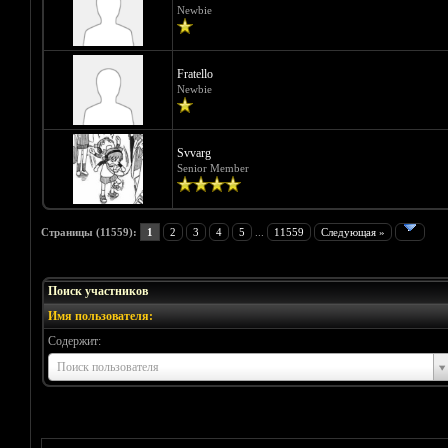
Newbie
Fratello
Newbie
Svvarg
Senior Member
Страницы (11559):
1
2
3
4
5
...
11559
Следующая »
Поиск участников
Имя пользователя:
Содержит:
Имя
Поиск пользователя
пользователя: