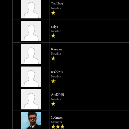
TestUser
Newbie
skiyz
Newbie
Kamikan
Newbie
res22rus
Newbie
And2949
Newbie
100meen
Member