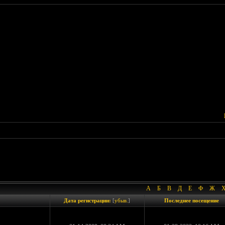
А
Б
В
Д
Е
Ф
Ж
Дата регистрации:
[
убыв.
]
Последнее посещение