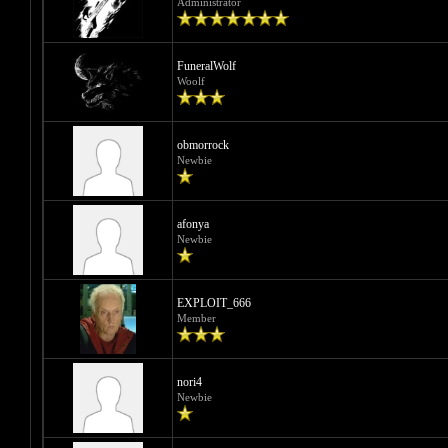
Administrator
FuneralWolf
Woolf
obmorrock
Newbie
afonya
Newbie
EXPLOIT_666
Member
nori4
Newbie