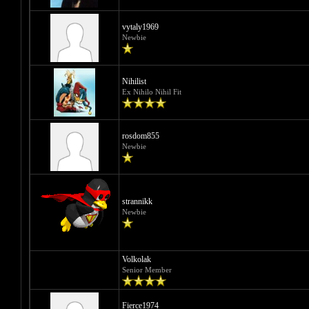
vytaly1969
Newbie
Nihilist
Ex Nihilo Nihil Fit
rosdom855
Newbie
strannikk
Newbie
Volkolak
Senior Member
Fierce1974