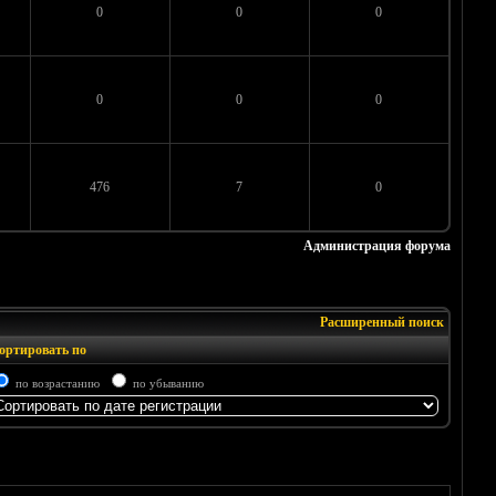
0
0
0
0
0
0
476
7
0
Администрация форума
Расширенный поиск
ортировать по
по возрастанию
по убыванию