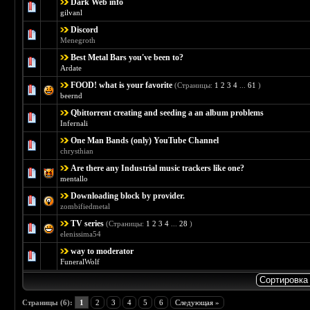
Dark Web info
Голосов: 0 - Средняя оценка: 0 из 5
1
2
3
4
5
gilvanl
Discord
Голосов: 0 - Средняя оценка: 0 из 5
1
2
3
4
5
Menegroth
Best Metal Bars you've been to?
Голосов: 0 - Средняя оценка: 0 из 5
1
2
3
4
5
Ardate
FOOD! what is your favorite
(Страницы:
1
2
3
4
...
61
)
Голосов: 4 - Средняя оценка: 4 из 5
1
2
3
4
5
beernd
Qbittorrent creating and seeding a an album problems
Голосов: 0 - Средняя оценка: 0 из 5
1
2
3
4
5
Infernali
One Man Bands (only) YouTube Channel
Голосов: 0 - Средняя оценка: 0 из 5
1
2
3
4
5
chrysthian
Are there any Industrial music trackers like one?
Голосов: 0 - Средняя оценка: 0 из 5
1
2
3
4
5
mentallo
Downloading block by provider.
Голосов: 0 - Средняя оценка: 0 из 5
1
2
3
4
5
zombifiedmetal
TV series
(Страницы:
1
2
3
4
...
28
)
Голосов: 2 - Средняя оценка: 5 из 5
1
2
3
4
5
elenissima54
way to moderator
Голосов: 0 - Средняя оценка: 0 из 5
1
2
3
4
5
FuneralWolf
Страницы (6):
1
2
3
4
5
6
Следующая »