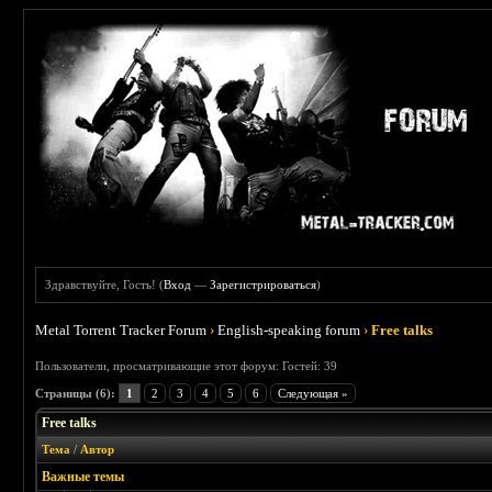
Здравствуйте, Гость! (
Вход
—
Зарегистрироваться
)
Metal Torrent Tracker Forum
›
English-speaking forum
›
Free talks
Пользователи, просматривающие этот форум: Гостей: 39
Страницы (6):
1
2
3
4
5
6
Следующая »
Free talks
Тема
/
Автор
Важные темы