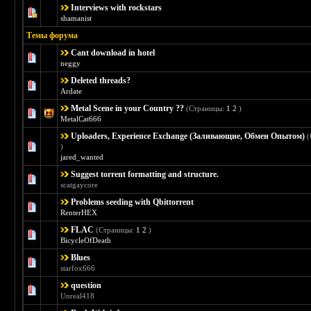
Interviews with rockstars
Голосов: 1 - Средняя оценка: 5 из 5
1
2
3
4
5
shamanist
Темы форума
Cant download in hotel
Голосов: 0 - Средняя оценка: 0 из 5
1
2
3
4
5
neggy
Deleted threads?
Голосов: 0 - Средняя оценка: 0 из 5
1
2
3
4
5
Ardate
Metal Scene in your Country ??
(Страницы:
1
2
)
Голосов: 4 - Средняя оценка: 4 из 5
1
2
3
4
5
MetalCat666
Uploaders, Experience Exchange (Заливающие, Обмен Опытом)
Голосов: 0 - Средняя оценка: 0 из 5
1
2
3
4
5
)
jared_wanted
Suggest torrent formatting and structure.
Голосов: 0 - Средняя оценка: 0 из 5
1
2
3
4
5
scatgaycore
Problems seeding with Qbittorrent
Голосов: 0 - Средняя оценка: 0 из 5
1
2
3
4
5
RenterHEX
FLAC
(Страницы:
1
2
)
Голосов: 0 - Средняя оценка: 0 из 5
1
2
3
4
5
BicycleOfDeath
Blues
Голосов: 0 - Средняя оценка: 0 из 5
1
2
3
4
5
starfox666
question
Голосов: 0 - Средняя оценка: 0 из 5
1
2
3
4
5
Unreal418