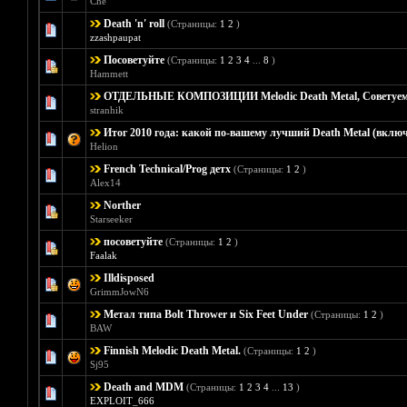
Che
Death 'n' roll
(Страницы:
1
2
)
Голос
zzashpaupat
Посоветуйте
(Страницы:
1
2
3
4
...
8
)
Голосов: 0 -
Hammett
ОТДЕЛЬНЫЕ КОМПОЗИЦИИ Melodic Death Metal, Советуем
Голосов
stranhik
Итог 2010 года: какой по-вашему лучший Death Metal (включ
Голос
Helion
French Technical/Prog детх
(Страницы:
1
2
)
Голосов: 0 -
Alex14
Norther
Голосов: 0 -
Starseeker
посоветуйте
(Страницы:
1
2
)
Голосов:
Faalak
Illdisposed
Голос
GrimmJowN6
Метал типа Bolt Thrower и Six Feet Under
(Страницы:
1
2
)
Голос
BAW
Finnish Melodic Death Metal.
(Страницы:
1
2
)
Голос
Sj95
Death and MDM
(Страницы:
1
2
3
4
...
13
)
Голос
EXPLOIT_666