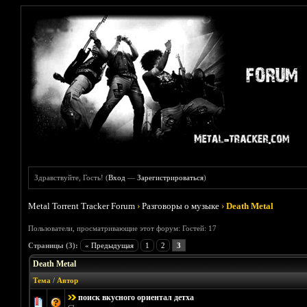
Здравствуйте, Гость! (
Вход
—
Зарегистрироваться
)
Metal Torrent Tracker Forum
›
Разговоры о музыке
›
Death Metal
Пользователи, просматривающие этот форум: Гостей: 17
Страницы (3):
« Предыдущая
1
2
3
Death Metal
Тема
/
Автор
поиск вкусного ориентал детха
Голосов: 0 -